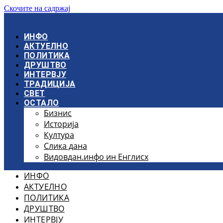
Скочите на садржај
ИНФО
АКТУЕЛНО
ПОЛИТИКА
ДРУШТВО
ИНТЕРВЈУ
ТРАДИЦИЈА
СВЕТ
ОСТАЛО
Бизнис
Историја
Култура
Слика дана
Видовдан.инфо ин Енглисх
ИНФО
АКТУЕЛНО
ПОЛИТИКА
ДРУШТВО
ИНТЕРВЈУ