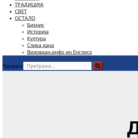
ТРАДИЦИЈА
СВЕТ
ОСТАЛО
Бизнис
Историја
Култура
Слика дана
Видовдан.инфо ин Енглисх
Претрага
Д