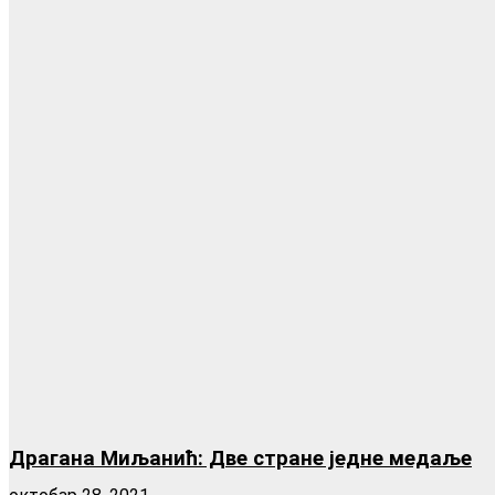
Драгана Миљанић: Две стране једне медаље