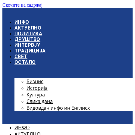
Скочите на садржај
ИНФО
АКТУЕЛНО
ПОЛИТИКА
ДРУШТВО
ИНТЕРВЈУ
ТРАДИЦИЈА
СВЕТ
ОСТАЛО
Бизнис
Историја
Култура
Слика дана
Видовдан.инфо ин Енглисх
ИНФО
АКТУЕЛНО