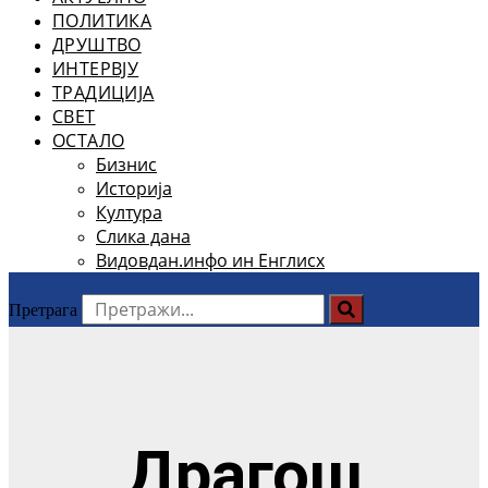
ПОЛИТИКА
ДРУШТВО
ИНТЕРВЈУ
ТРАДИЦИЈА
СВЕТ
ОСТАЛО
Бизнис
Историја
Култура
Слика дана
Видовдан.инфо ин Енглисх
Претрага
Драгош