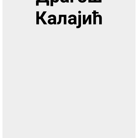
Калајић