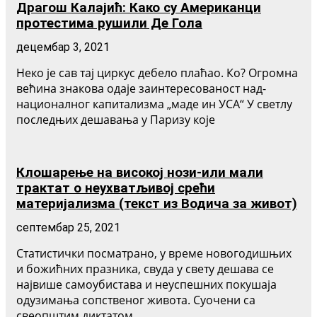
Драгош Калајић: Како су Американци
протестима рушили Де Гола
децембар 3, 2021
Неко је сав тај циркус дебело плаћао. Ко? Огромна
већина знакова одаје заинтересованост над-
националног капитализма „маде ин УСА“ У светлу
последњих дешавања у Паризу које
Клошарење на високој нози-или мали
трактат о неухватљивој срећи
материјализма (текст из Водича за живот)
септембар 25, 2021
Статистички посматрано, у време новогодишњих
и божићних празника, свуда у свету дешава се
највише самоубистава и неуспешних покушаја
одузимања сопственог живота. Суочени са
свеопштим диктатом