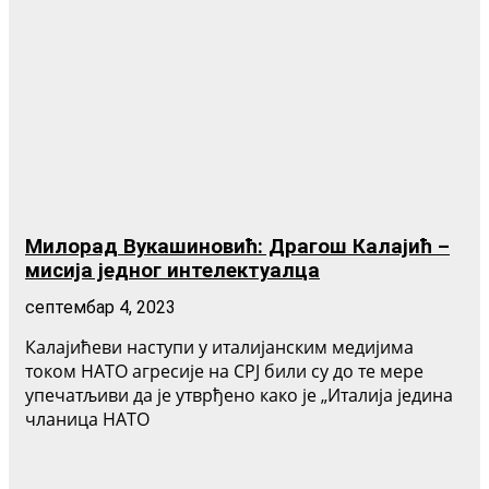
Милорад Вукашиновић: Драгош Калајић –
мисија једног интелектуалца
септембар 4, 2023
Калајићеви наступи у италијанским медијима
током НАТО агресије на СРЈ били су до те мере
упечатљиви да је утврђено како је „Италија једина
чланица НАТО