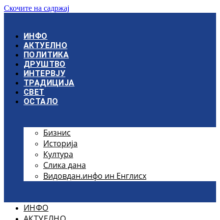
Скочите на садржај
ИНФО
АКТУЕЛНО
ПОЛИТИКА
ДРУШТВО
ИНТЕРВЈУ
ТРАДИЦИЈА
СВЕТ
ОСТАЛО
Бизнис
Историја
Култура
Слика дана
Видовдан.инфо ин Енглисх
ИНФО
АКТУЕЛНО