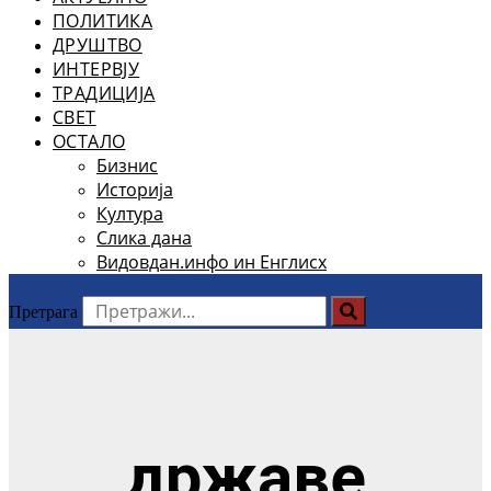
ПОЛИТИКА
ДРУШТВО
ИНТЕРВЈУ
ТРАДИЦИЈА
СВЕТ
ОСТАЛО
Бизнис
Историја
Култура
Слика дана
Видовдан.инфо ин Енглисх
Претрага
државе