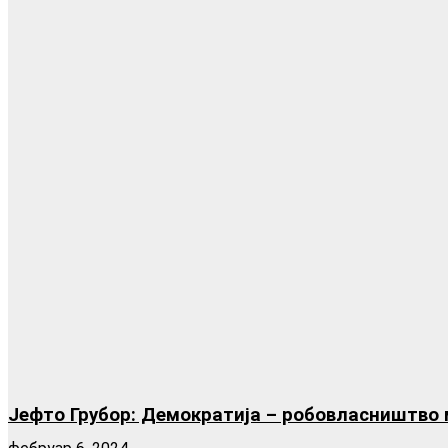
Јефто Грубор: Демократија – робовласништво