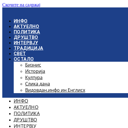
Скочите на садржај
ИНФО
АКТУЕЛНО
ПОЛИТИКА
ДРУШТВО
ИНТЕРВЈУ
ТРАДИЦИЈА
СВЕТ
ОСТАЛО
Бизнис
Историја
Култура
Слика дана
Видовдан.инфо ин Енглисх
ИНФО
АКТУЕЛНО
ПОЛИТИКА
ДРУШТВО
ИНТЕРВЈУ