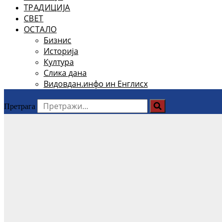
ТРАДИЦИЈА
СВЕТ
ОСТАЛО
Бизнис
Историја
Култура
Слика дана
Видовдан.инфо ин Енглисх
Претрага