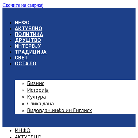
Скочите на садржај
ИНФО
АКТУЕЛНО
ПОЛИТИКА
ДРУШТВО
ИНТЕРВЈУ
ТРАДИЦИЈА
СВЕТ
ОСТАЛО
Бизнис
Историја
Култура
Слика дана
Видовдан.инфо ин Енглисх
ИНФО
АКТУЕЛНО