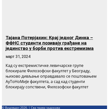
Тајана Потерјахин: Крај једног Динка –
ФФНС студенти позивају грађане на
јединство у борби против екстремизма
март 31, 2024
Кад су екстремистичке левичарске групе
блокирале Филозофски факултет у Београду,
њихово дивљање оправдавало се поштовањем
АуТоНоМиЈе факултета, а сад кад студенти
блокирају сопствени, Филозофски факултет
© Видовдан 2026. | Сва права задржава