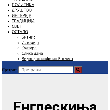
ПОЛИТИКА
ДРУШТВО
ИНТЕРВЈУ
ТРАДИЦИЈА
СВЕТ
ОСТАЛО
Бизнис
Историја
Култура
Слика дана
Видовдан.инфо ин Енглисх
Претрага
Енглескиња