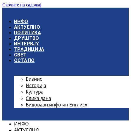
Скочите на садржај
ИНФО
АКТУЕЛНО
ПОЛИТИКА
ДРУШТВО
ИНТЕРВЈУ
ТРАДИЦИЈА
СВЕТ
ОСТАЛО
Бизнис
Историја
Култура
Слика дана
Видовдан.инфо ин Енглисх
ИНФО
АКТУЕЛНО