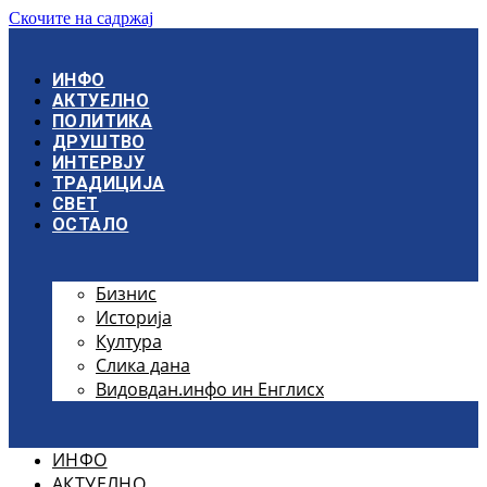
Скочите на садржај
ИНФО
АКТУЕЛНО
ПОЛИТИКА
ДРУШТВО
ИНТЕРВЈУ
ТРАДИЦИЈА
СВЕТ
ОСТАЛО
Бизнис
Историја
Култура
Слика дана
Видовдан.инфо ин Енглисх
ИНФО
АКТУЕЛНО