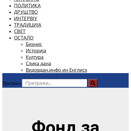
ПОЛИТИКА
ДРУШТВО
ИНТЕРВЈУ
ТРАДИЦИЈА
СВЕТ
ОСТАЛО
Бизнис
Историја
Култура
Слика дана
Видовдан.инфо ин Енглисх
Претрага
Фонд за