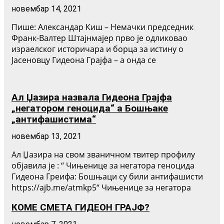
новембар 14, 2021
Пише: Александар Киш – Немачки председник
Франк-Валтер Штајнмајер прво је одликовао
израелског историчара и борца за истину о
Јасеновцу Гидеона Грајфа – а онда се
Ал Џазира назвала Гидеона Грајфа
„негатором геноцида“ а Бошњаке
„антифашистима“
новембар 13, 2021
Ал Џазира на свом званичном твитер профилу
објавила је : “ Чињенице за негатора геноцида
Гидеона Греифа: Бошњаци су били антифашисти
https://ajb.me/atmkp5“ Чињенице за негатора
КОМЕ СМЕТА ГИДЕОН ГРАЈФ?