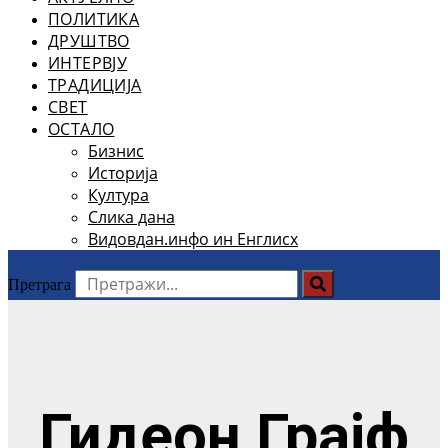
ПОЛИТИКА
ДРУШТВО
ИНТЕРВЈУ
ТРАДИЦИЈА
СВЕТ
ОСТАЛО
Бизнис
Историја
Култура
Слика дана
Видовдан.инфо ин Енглисх
Претрага
Гидеон Грајф