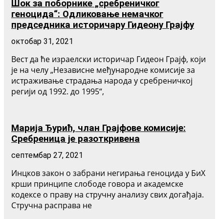
Шок за поборнике „сребреничког
геноцида“: Одликовање немачког
председника историчару Гидеону Грајфу
октобар 31, 2021
Вест да ће израелски историчар Гидеон Грајф, који
је на челу „Независне међународне комисије за
истраживање страдања народа у сребреничкој
регији од 1992. до 1995“,
Марија Ђурић, члан Грајфове комисије:
Сребреница је разоткривена
септембар 27, 2021
Инцков закон о забрани негирања геноцида у БиХ
крши принципе слободе говора и академске
кодексе о праву на стручну анализу свих догађаја.
Стручна расправа не