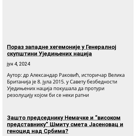
Пораз западне хегемоније у Генералној
скупштини Уједињених нација
јун 4, 2024
Аутор: др Александар Раковић, историчар Велика
Британија је 8. јула 2015. у Савету безбедности
Уједињених нација покушала да протури
резолуцију којом би се неки ратни
Зашто председнику Немачке и “високом
представнику” Шмиту смета Јасеновац и
геноцид над Србима?