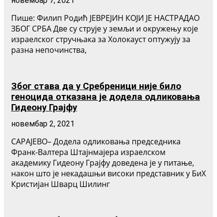
новембар 7, 2021
Пише: Филип Родић ЈЕВРЕЈИН КОЈИ ЈЕ НАСТРАДАО
ЗБОГ СРБА Две су струје у земљи и окружењу које
израелског стручњака за Холокауст оптужују за
разна непочинства,
Због става да у Сребреници није било
геноцида отказана је додела одликовања
Гидеону Грајфу
новембар 2, 2021
САРАЈЕВО– Додела одликовања председника
Франк-Валтера Штајнмајера израелском
академику Гидеону Грајфу доведена је у питање,
након што је некадашњи високи представник у БиХ
Кристијан Шварц Шилинг