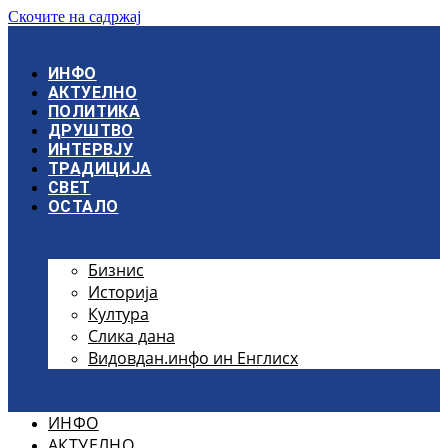
Скочите на садржај
ИНФО
АКТУЕЛНО
ПОЛИТИКА
ДРУШТВО
ИНТЕРВЈУ
ТРАДИЦИЈА
СВЕТ
ОСТАЛО
Бизнис
Историја
Култура
Слика дана
Видовдан.инфо ин Енглисх
ИНФО
АКТУЕЛНО