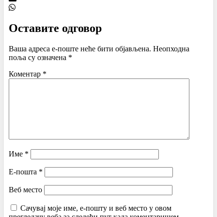
Оставите одговор
Ваша адреса е-поште неће бити објављена.
Неопходна
поља су означена
*
Коментар
*
Име
*
Е-пошта
*
Веб место
Сачувај моје име, е-пошту и веб место у овом
прегледачу веба за следећи пут када коментаришем.