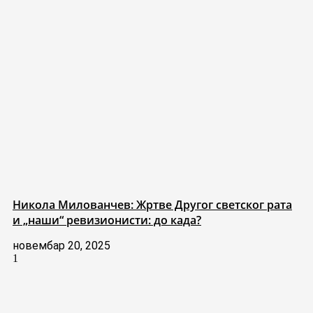
Никола Милованчев: Жртве Другог светског рата
и „наши“ ревизионисти: до када?
новембар 20, 2025