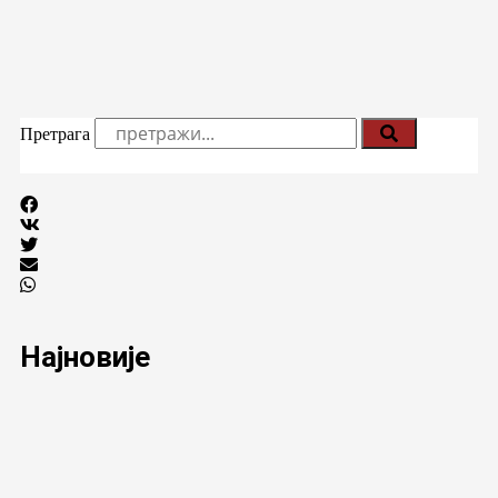
Претрага
Најновије