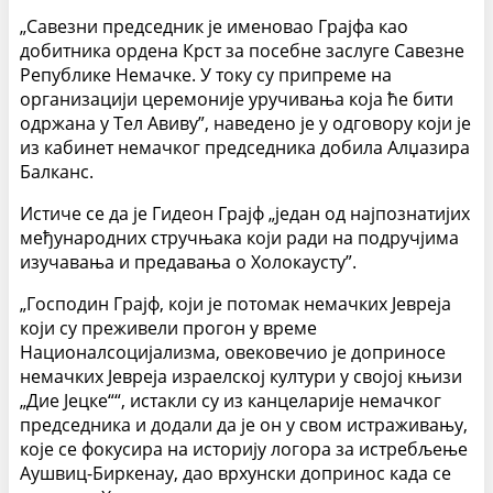
„Савезни председник је именовао Грајфа као
добитника ордена Крст за посебне заслуге Савезне
Републике Немачке. У току су припреме на
организацији церемоније уручивања која ће бити
одржана у Тел Авиву”, наведено је у одговору који је
из кабинет немачког председника добила Алџазира
Балканс.
Истиче се да је Гидеон Грајф „један од најпознатијих
међународних стручњака који ради на подручјима
изучавања и предавања о Холокаусту”.
„Господин Грајф, који је потомак немачких Јевреја
који су преживели прогон у време
Националсоцијализма, овековечио је доприносе
немачких Јевреја израелској култури у својој књизи
„Дие Јецке““, истакли су из канцеларије немачког
председника и додали да је он у свом истраживању,
које се фокусира на историју логора за истребљење
Аушвиц-Биркенау, дао врхунски допринос када се