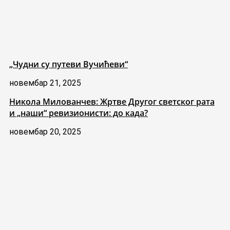
„Чудни су путеви Вучићеви“
новембар 21, 2025
Никола Милованчев: Жртве Другог светског рата
и „наши“ ревизионисти: до када?
новембар 20, 2025