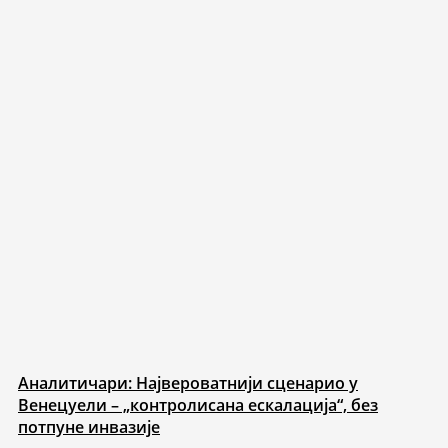
Аналитичари: Највероватнији сценарио у
Венецуели – „контролисана ескалација“, без
потпуне инвазије