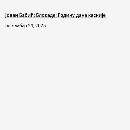
Јован Бабић: Блокаде: Годину дана касније
новембар 21, 2025