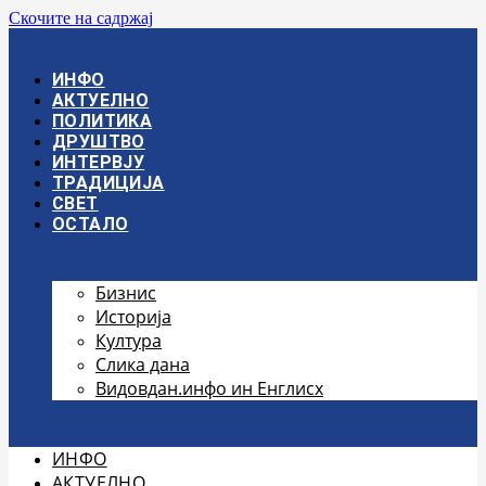
Скочите на садржај
ИНФО
АКТУЕЛНО
ПОЛИТИКА
ДРУШТВО
ИНТЕРВЈУ
ТРАДИЦИЈА
СВЕТ
ОСТАЛО
Бизнис
Историја
Култура
Слика дана
Видовдан.инфо ин Енглисх
ИНФО
АКТУЕЛНО