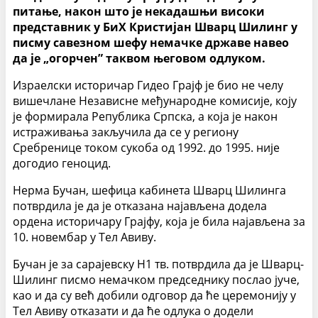
питање, након што је некадашњи високи
представник у БиХ Кристијан Шварц Шилинг у
писму савезном шефу немачке државе навео
да је „огорчен” таквом његовом одлуком.
Израелски историчар Гидео Грајф је био не челу
вишечлане Независне међународне комисије, коју
је формирала Република Српска, а која је након
истраживања закључила да се у региону
Сребренице током сукоба од 1992. до 1995. није
догодио геноцид.
Нерма Бучан, шефица кабинета Шварц Шилинга
потврдила је да је отказана најављена додела
ордена историчару Грајфу, која је била најављена за
10. новембар у Тел Авиву.
Бучан је за сарајевску Н1 тв. потврдила да је Шварц-
Шилинг писмо немачком председнику послао јуче,
као и да су већ добили одговор да ће церемонију у
Тел Авиву отказати и да ће одлука о додели