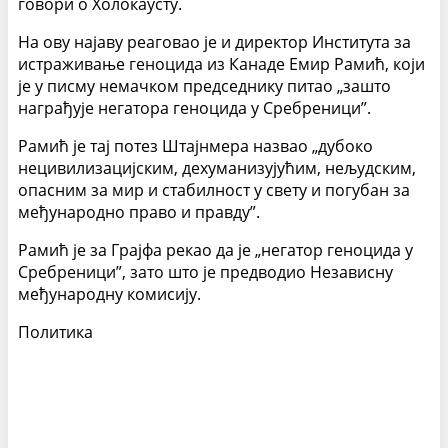
говори о Холокаусту.
На ову најаву реаговао је и директор Института за
истраживање геноцида из Канаде Емир Рамић, који
је у писму немачком председнику питао „зашто
награђује негатора геноцида у Сребреници”.
Рамић је тај потез Штајнмера назвао „дубоко
нецивилизацијским, дехуманизујућим, нељудским,
опасним за мир и стабилност у свету и погубан за
међународно право и правду”.
Рамић је за Грајфа рекао да је „негатор геноцида у
Сребреници”, зато што је предводио Независну
међународну комисију.
Политика