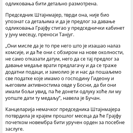
одликовања бити детаљно размотрена.
Председник Штајнмајер, тврди она, није био
упознат са детаљима и да је предлог за давање
одликовања Грајфу стигао у председнички кабинет
у јуну месецу, преноси Танјуг.
„Они мисле да је то пре него што је изашао налаз
комсије, и да ће они с обзиром на нове околности,
не само отказати датум, него да се тај предлог за
давање медаље врати предлагачу и да се траже
додатни подаци, и замолио је и нас да пошаљемо
све податке које имамо о господину Гидеону и
његовим активностима овде у Босни, да би они
имали бољи увид, па ће донети одлуку хоће ли му
уопште дати ту медаљу”, навела је Бучан.
Канцеларија немачког председника Штајнмајера
потврдила је крајем прошлог месеца да ће Грајфу
почетком новембра бити уручен орден за посебне
заслуге.