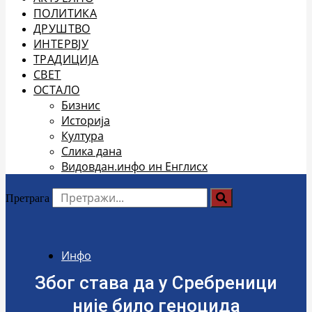
ПОЛИТИКА
ДРУШТВО
ИНТЕРВЈУ
ТРАДИЦИЈА
СВЕТ
ОСТАЛО
Бизнис
Историја
Култура
Слика дана
Видовдан.инфо ин Енглисх
Претрага
Инфо
Због става да у Сребреници
није било геноцида