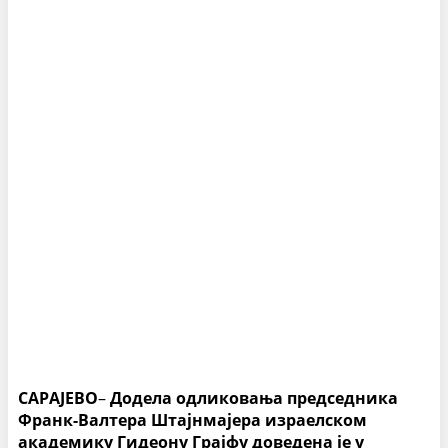
САРАЈЕВО
–
Додела одликовања председника
Франк-Валтера Штајнмајера израелском
академику Гидеону Грајфу доведена је у