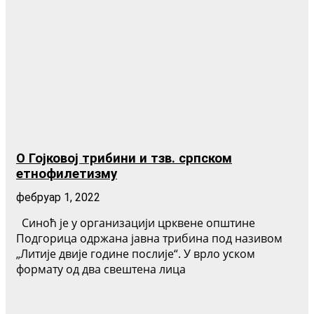
О Гојковој трибини и тзв. српском
етнофилетизму
фебруар 1, 2022
Синоћ је у организацији црквене општине
Подгорица одржана јавна трибина под називом
„Литије двије године послије“. У врло уском
формату од два свештена лица