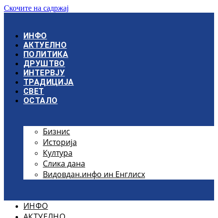
Скочите на садржај
ИНФО
АКТУЕЛНО
ПОЛИТИКА
ДРУШТВО
ИНТЕРВЈУ
ТРАДИЦИЈА
СВЕТ
ОСТАЛО
Бизнис
Историја
Култура
Слика дана
Видовдан.инфо ин Енглисх
ИНФО
АКТУЕЛНО