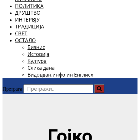
ПОЛИТИКА
ДРУШТВО
ИНТЕРВЈУ
ТРАДИЦИЈА
СВЕТ
ОСТАЛО
Бизнис
Историја
Култура
Слика дана
Видовдан.инфо ин Енглисх
Претрага
Гојко