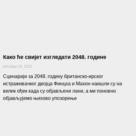
Како ће свијет изгледати 2048. године
октобар 16, 2021
Сценарији за 2048. годину британско-ирског
истраживачког двојца Финцха и Махон наишли су на
велик ођек када су објављени лани, а ми поновно
објављујемо њихово упозорење