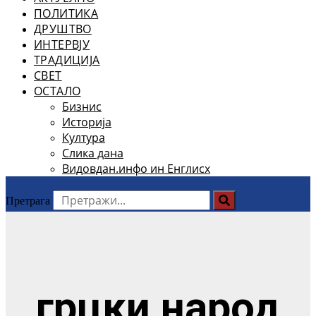
ПОЛИТИКА
ДРУШТВО
ИНТЕРВЈУ
ТРАДИЦИЈА
СВЕТ
ОСТАЛО
Бизнис
Историја
Култура
Слика дана
Видовдан.инфо ин Енглисх
Претрага
грцки народ