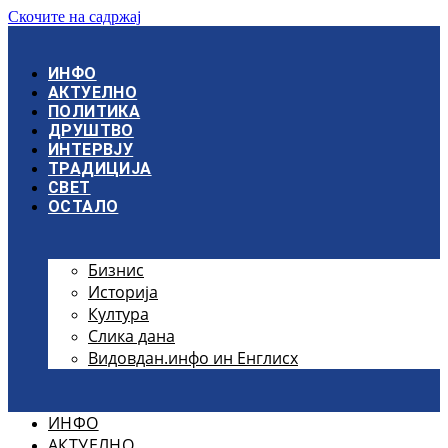
Скочите на садржај
ИНФО
АКТУЕЛНО
ПОЛИТИКА
ДРУШТВО
ИНТЕРВЈУ
ТРАДИЦИЈА
СВЕТ
ОСТАЛО
Бизнис
Историја
Култура
Слика дана
Видовдан.инфо ин Енглисх
ИНФО
АКТУЕЛНО