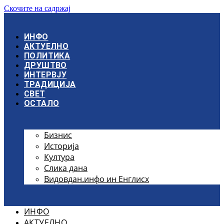
Скочите на садржај
ИНФО
АКТУЕЛНО
ПОЛИТИКА
ДРУШТВО
ИНТЕРВЈУ
ТРАДИЦИЈА
СВЕТ
ОСТАЛО
Бизнис
Историја
Култура
Слика дана
Видовдан.инфо ин Енглисх
ИНФО
АКТУЕЛНО