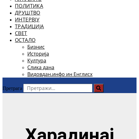
ПОЛИТИКА
ДРУШТВО
ИНТЕРВЈУ
ТРАДИЦИЈА
СВЕТ
ОСТАЛО
Бизнис
Историја
Култура
Слика дана
Видовдан.инфо ин Енглисх
Претрага
Харадинај