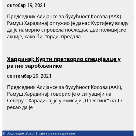
октобар 19, 2021
Председник Алијансе за будућност Косова (ААК)
Рамуш Харадинај оптужио је данас Куртијеву владу
да је намерно спровела последње две полицијске
акције, како би, тврди, предала
Хардинај: Курти претворио специјалце у
ратне заробљенике
септембар 29, 2021
Председник Алијансе за будућност Косова (ААК),
Рамуш Харадинај, говорио је о ситуацији на
Северу. Харадинај је у емисији „Прессинг“ на Т7
рекао да је
© Видовдан 2026. | Сва права задржава