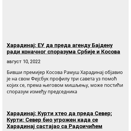
Харадинај: ЕУ да преда агенду Бајдену
ради коначног споразума Србије и Косова
август 10, 2022
Бивши премијер Косова Рамуш Харадинај објавио
је на свом Фејсбук профилу три савета уз помоћ
којих се, према његовом мишљењу, може постићи
споразум између председника
Харадинај: Курти хтео да преда Север;
Курти: Север био угрожен када се
Харадинај састајао са Радоичићем