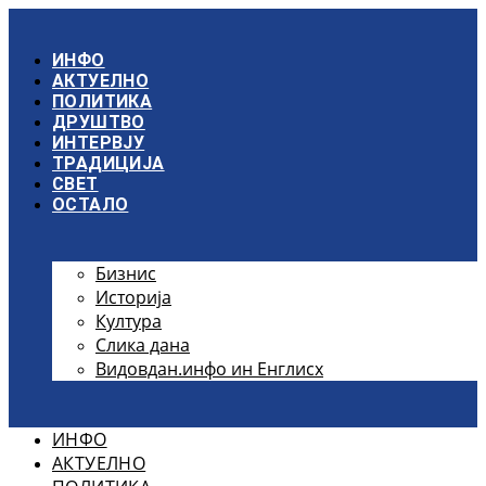
Скочите
на
садржај
ИНФО
АКТУЕЛНО
ПОЛИТИКА
ДРУШТВО
ИНТЕРВЈУ
ТРАДИЦИЈА
СВЕТ
ОСТАЛО
Бизнис
Историја
Култура
Слика дана
Видовдан.инфо ин Енглисх
ИНФО
АКТУЕЛНО