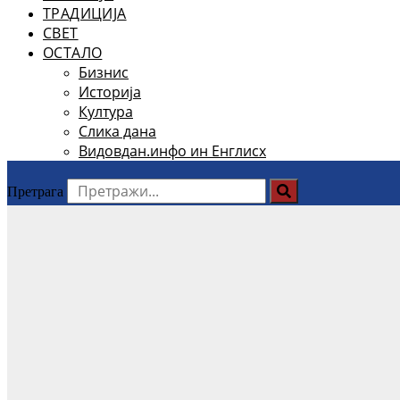
ТРАДИЦИЈА
СВЕТ
ОСТАЛО
Бизнис
Историја
Култура
Слика дана
Видовдан.инфо ин Енглисх
Претрага