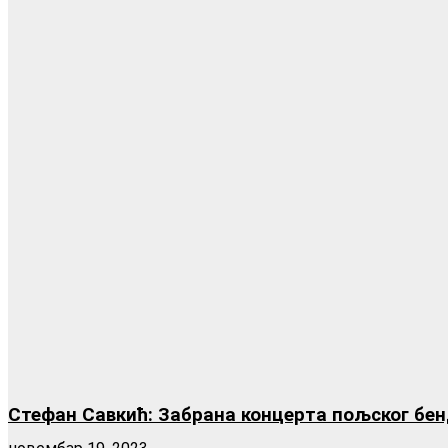
Стефан Савкић: Забрана концерта пољског бен