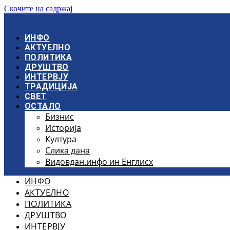
Скочите на садржај
ИНФО
АКТУЕЛНО
ПОЛИТИКА
ДРУШТВО
ИНТЕРВЈУ
ТРАДИЦИЈА
СВЕТ
ОСТАЛО
Бизнис
Историја
Култура
Слика дана
Видовдан.инфо ин Енглисх
ИНФО
АКТУЕЛНО
ПОЛИТИКА
ДРУШТВО
ИНТЕРВЈУ