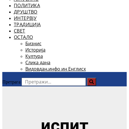
ПОЛИТИКА
ДРУШТВО
ИНТЕРВЈУ
ТРАДИЦИЈА
СВЕТ
ОСТАЛО
Бизнис
Историја
Култура
Слика дана
Видовдан.инфо ин Енглисх
Претрага
испит