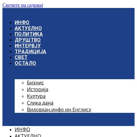
Скочите на садржај
ИНФО
АКТУЕЛНО
ПОЛИТИКА
ДРУШТВО
ИНТЕРВЈУ
ТРАДИЦИЈА
СВЕТ
ОСТАЛО
Бизнис
Историја
Култура
Слика дана
Видовдан.инфо ин Енглисх
ИНФО
АКТУЕЛНО