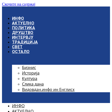
Скочите на садржај
ИНФО
АКТУЕЛНО
ПОЛИТИКА
ДРУШТВО
ИНТЕРВЈУ
ТРАДИЦИЈА
СВЕТ
ОСТАЛО
Бизнис
Историја
Култура
Слика дана
Видовдан.инфо ин Енглисх
ИНФО
АКТУЕЛНО