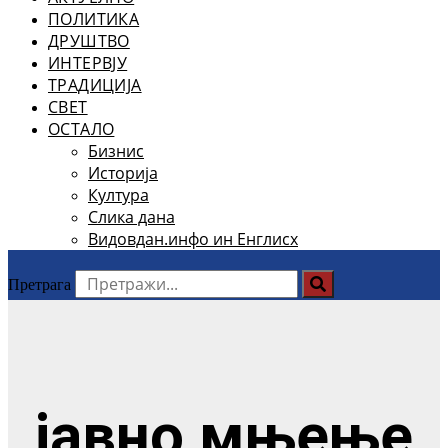
ПОЛИТИКА
ДРУШТВО
ИНТЕРВЈУ
ТРАДИЦИЈА
СВЕТ
ОСТАЛО
Бизнис
Историја
Култура
Слика дана
Видовдан.инфо ин Енглисх
Претрага
јавно мњење