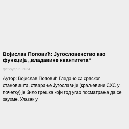
Војислав Поповић: Југословенство као
функција „владавине квантитета“
фебруар 6, 2024
Аутор: Војислав Поповић Гледано са српског
становишта, стварање Југославије (краљевине СХС у
почетку) је било грешка који год угао посматрања да се
заузме. Улазак у