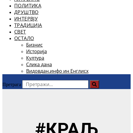
ПОЛИТИКА
ДРУШТВО
ИНТЕРВЈУ
ТРАДИЦИЈА
СВЕТ
ОСТАЛО
Бизнис
Историја
Култура
Слика дана
Видовдан.инфо ин Енглисх
Претрага
#КРАЉ