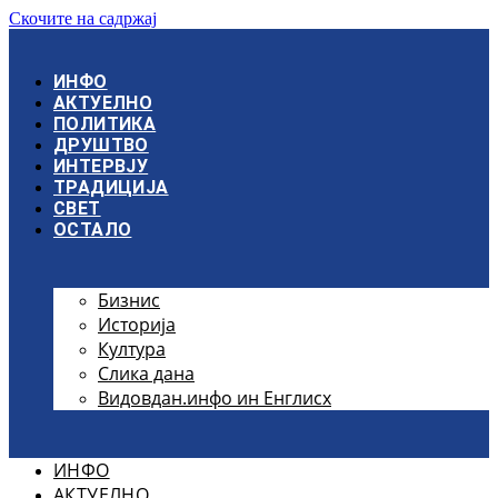
Скочите на садржај
ИНФО
АКТУЕЛНО
ПОЛИТИКА
ДРУШТВО
ИНТЕРВЈУ
ТРАДИЦИЈА
СВЕТ
ОСТАЛО
Бизнис
Историја
Култура
Слика дана
Видовдан.инфо ин Енглисх
ИНФО
АКТУЕЛНО