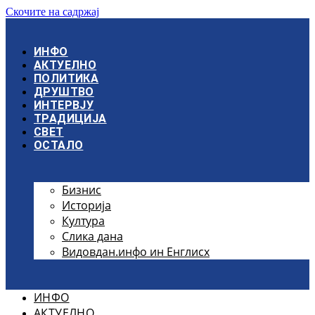
Скочите на садржај
ИНФО
АКТУЕЛНО
ПОЛИТИКА
ДРУШТВО
ИНТЕРВЈУ
ТРАДИЦИЈА
СВЕТ
ОСТАЛО
Бизнис
Историја
Култура
Слика дана
Видовдан.инфо ин Енглисх
ИНФО
АКТУЕЛНО