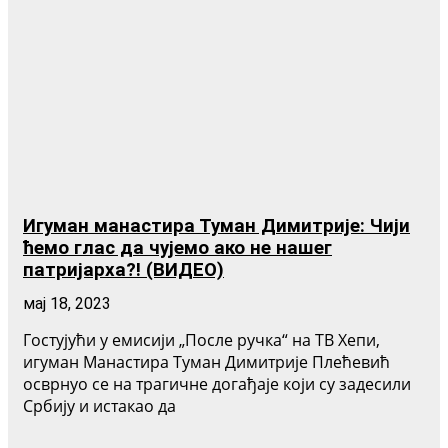
Игуман манастира Туман Димитрије: Чији
ћемо глас да чујемо ако не нашег
патријарха?! (ВИДЕО)
мај 18, 2023
Гостујући у емисији „После ручка“ на ТВ Хепи,
игуман Манастира Туман Димитрије Плећевић
осврнуо се на трагичне догађаје који су задесили
Србију и истакао да