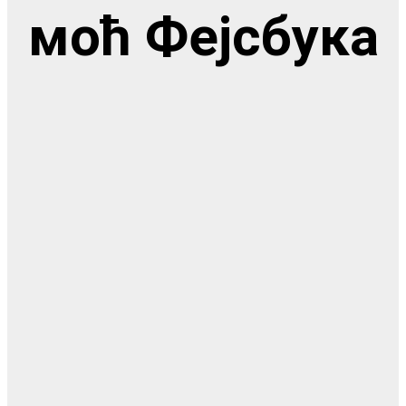
моћ Фејсбука