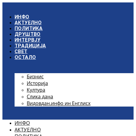
Скочите
на
садржај
ИНФО
АКТУЕЛНО
ПОЛИТИКА
ДРУШТВО
ИНТЕРВЈУ
ТРАДИЦИЈА
СВЕТ
ОСТАЛО
Бизнис
Историја
Култура
Слика дана
Видовдан.инфо ин Енглисх
ИНФО
АКТУЕЛНО