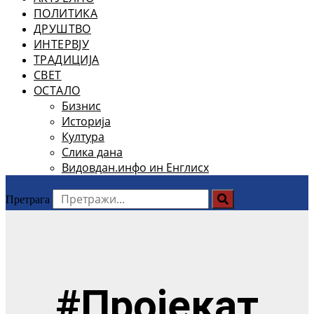
ПОЛИТИКА
ДРУШТВО
ИНТЕРВЈУ
ТРАДИЦИЈА
СВЕТ
ОСТАЛО
Бизнис
Историја
Култура
Слика дана
Видовдан.инфо ин Енглисх
Претрага
#Пројекат