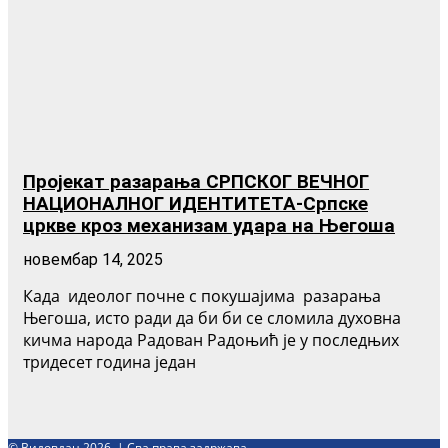
Пројекат разарања СРПСКОГ ВЕЧНОГ
НАЦИОНАЛНОГ ИДЕНТИТЕТА-Српске
цркве кроз механизам удара на Његоша
новембар 14, 2025
Када идеолог почне с покушајима разарања
Његоша, исто ради да би би се сломила духовна
кичма народа Радован Радоњић је у последњих
тридесет година један
© Видовдан 2026. | Сва права задржава