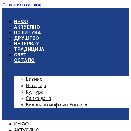
Скочите на садржај
ИНФО
АКТУЕЛНО
ПОЛИТИКА
ДРУШТВО
ИНТЕРВЈУ
ТРАДИЦИЈА
СВЕТ
ОСТАЛО
Бизнис
Историја
Култура
Слика дана
Видовдан.инфо ин Енглисх
ИНФО
АКТУЕЛНО