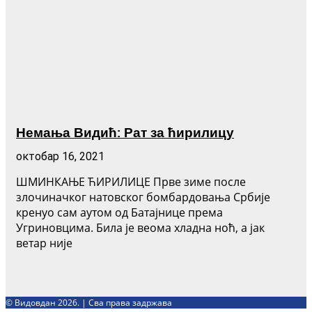
Немања Видић: Рат за ћирилицу
октобар 16, 2021
ШМИНКАЊЕ ЋИРИЛИЦЕ Прве зиме после
злочиначког натовског бомбардовања Србије
кренуо сам аутом од Батајнице према
Угриновцима. Била је веома хладна ноћ, а јак
ветар није
© Видовдан 2026. | Сва права задржава