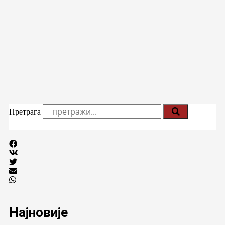
Претрага
Најновије