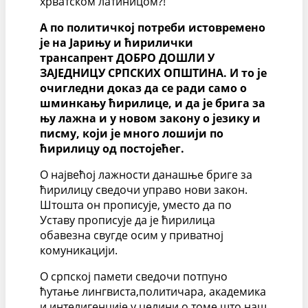
хрватском латиницом?!
А по политичкој потреби истовремено
је на Јарињу и ћирилички
трансапрент ДОБРО ДОШЛИ У
ЗАЈЕДНИЦУ СРПСКИХ ОПШТИНА. И то је
очигледни доказ да се ради само о
шминкању ћирилице, и да је брига за
њу лажна и у новом закону о језику и
писму, који је много лошији по
ћирилицу од постојећег.
О највећој лажности данашње бриге за
ћирилицу сведочи управо нови закон.
Штошта он прописује, уместо да по
Уставу прописује да је ћирилица
обавезна свугде осим у приватној
комуникацији.
О српској памети сведочи потпуно
ћутање лингвиста,политичара, академика
и интелигенције у целини о томе што наш