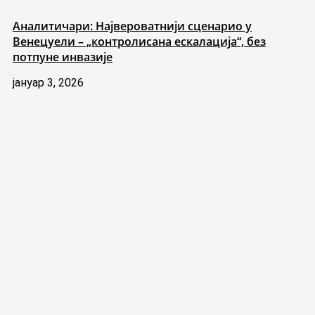
Аналитичари: Највероватнији сценарио у
Венецуели – „контролисана ескалација“, без
потпуне инвазије
јануар 3, 2026