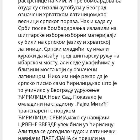
раскрснице на КиМ. И пре бомбардовања
отуда су стизали аутобуси у Београд
означени хрватском латиницом,као
весници српског пораза. Чак и када су
Срби после бомбардовања излазили на
шиптарске изборе изборни материјалји
су били на српском језику и хрватској
латиници. Српски младићи су имали
куражи да изађу пред шиптарску руљу на
ибарском мосту, али седе у кафићима у
близини моста који су означени
латиницом. Нико им није рекао да је
српско писмо само ћирилица,као што је
то учинило у Београду удружење
ЋИРИЛИЦА Нови Сад. Показало је
омладини на стадиону „Рајко Митић“
транспарент с поруком
ЋИРИЛИЦА=СРБИЈА,иако су навијачи
ЦРВЕНЕ ЗВЕЗДЕ увек били уз ћирилицу.
Али тада се догодило чудо: и латинички
навијачи ПАРТИЗАНА су прешли на