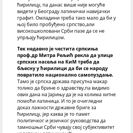
ћирилицу, па данас више није могуће
видети у Београду латинички навијачки
графит. Омладини треба тако мало да би у
њој било пробуђено српство,али
високошколовани Срби пазе да се не
упрљају ћирилицом.
Тек недавно је честита српкиња
проф.др Митра Рељић рекла да улице
српских насеља на КиМ треба да
бљесну у ћирилици да би се народу
повратило национално самопуздање.
Тамо је српска држава присутна макар
толико да брине о здравству,па видимо
ових дана на Јарињу да је на колима хитне
помоћи латиница. И то је очигледни
доказ лажности државне бриге за
ћирилицу, јер каква је то памет
политичког и језичког руководства да
тамношњи Срби чувају свој субјективитет