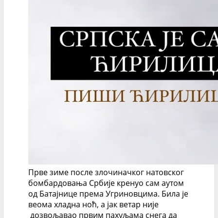
Прве зиме после злочиначког натовског
бомбардовања Србије кренуо сам аутом
од Батајнице према Угриновцима. Била је
веома хладна ноћ, а јак ветар није
дозвољавао првим пахуљама снега да