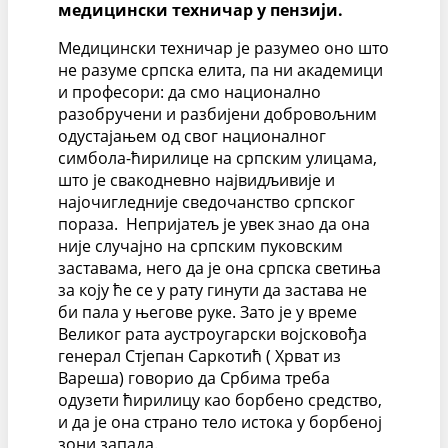
медицински техничар у пензији.
Медицински техничар је разумео оно што
не разуме српска елита, па ни академици
и професори: да смо национално
разобручени и разбијени добровољним
одустајањем од свог националног
симбола-ћирилице на српским улицама,
што је свакодневно највидљивије и
најочигледније сведочанство српског
пораза. Непријатељ је увек знао да она
није случајно на српским пуковским
заставама, него да је она српска светиња
за коју ће се у рату гинути да застава не
би пала у његове руке. Зато је у време
Великог рата аустроугарски војсковођа
генерал Стјепан Саркотић ( Хрват из
Вареша) говорио да Србима треба
одузети ћирилицу као борбено средство,
и да је она страно тело истока у борбеној
зони запада.