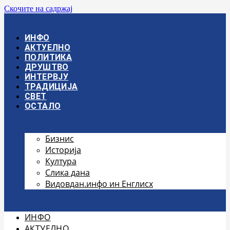
Скочите на садржај
ИНФО
АКТУЕЛНО
ПОЛИТИКА
ДРУШТВО
ИНТЕРВЈУ
ТРАДИЦИЈА
СВЕТ
ОСТАЛО
Бизнис
Историја
Култура
Слика дана
Видовдан.инфо ин Енглисх
ИНФО
АКТУЕЛНО