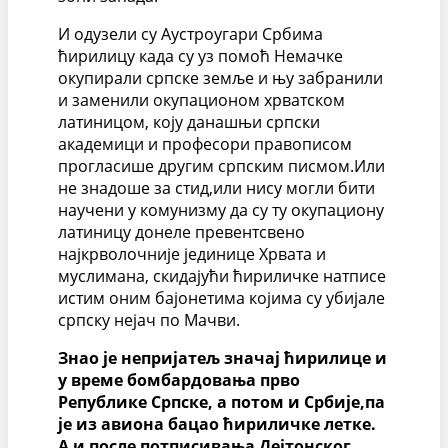
И одузели су Аустроугари Србима
ћирилицу када су уз помоћ Немачке
окупирали српске земље и њу забранили
и заменили окупационом хрватском
латиницом, коју данашњи српски
академици и професори правописом
прогласише другим српским писмом.Или
не знадоше за стид,или нису могли бити
научени у комунизму да су ту окупациону
латиницу донеле превентсвено
најкрволочније јединице Хрвата и
муслимана, скидајући ћириличке натписе
истим оним бајонетима којима су убијале
српску нејач по Мачви.
Знао је непријатељ значај ћирилице и
у време бомбардовања прво
Републике Српске, а потом и Србије,па
је из авиона бацао ћириличке летке.
А и после потписивања Дејтонског