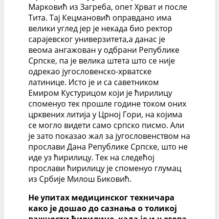
Марковић из Загреба, опет Хрват и после
Тита. Тај Кецмановић оправдано има
велики углед јер је некада био ректор
сарајевског универзитета,а данас је
веома ангажован у одбрани Републике
Српске, па је велика штета што се није
одрекао југословенско-хрватске
латинице. Исто је и са саветником
Емиром Кустурицом који је ћирилицу
споменуо тек прошле године током оних
црквених литија у Црној Гори, на којима
се могло видети само српско писмо. Али
је зато показао жал за југословенством на
прослави Дана Републике Српске, што не
иде уз ћирилицу. Тек на следећој
прослави ћирилицу је споменуо глумац
из Србије Милош Биковић.
Не упитах медицинског техничара
како је дошао до сазнања о толикој