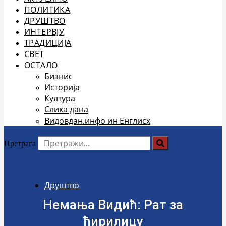
ПОЛИТИКА
ДРУШТВО
ИНТЕРВЈУ
ТРАДИЦИЈА
СВЕТ
ОСТАЛО
Бизнис
Историја
Култура
Слика дана
Видовдан.инфо ин Енглисх
Претрага
Друштво
Немања Видић: Рат за
ћирилицу