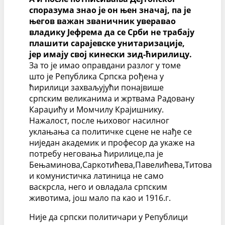
споразума знао је он њен значај, па је
његов важан званичник уверавао
владику Јефрема да се Срби не трабају
плашити сарајевске унитаризације,
јер имају свој кинески зид-ћирилицу.
За то је имао оправдани разлог у томе
што је Република Српска рођена у
ћирилици захваљујући понајвише
српским великанима и жртвама Радовану
Караџићу и Момчилу Крајишнику.
Нажалост, после њиховог насилног
уклањања са политичке сцене не нађе се
ниједан академик и професор да укаже на
потребу неговања ћирилице,па је
Бењаминова,Саркотићева,Павелићева,Титова
и комунистичка латиница не само
васкрсла, него и овладала српским
животима, још мало па као и 1916.г.
Није да српски политичари у Републици