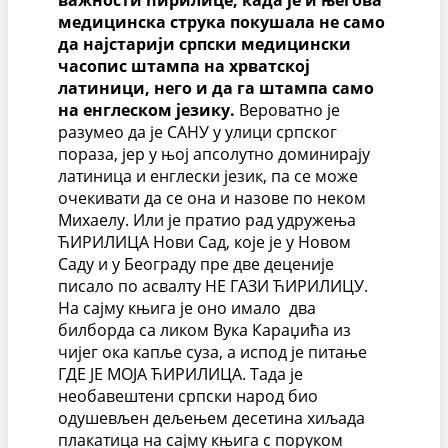
важности ћирилице, када је и његова
медицинска струка покушала не само
да најстарији српски медицински
часопис штампа на хрватској
латиници, него и да га штампа само
на енглеском језику.
Вероватно је
разумео да је САНУ у улици српског
пораза, јер у њој апсолутно доминирају
латиница и енглески језик, па се може
очекивати да се она и назове по неком
Михаелу. Или је пратио рад удружења
ЋИРИЛИЦА Нови Сад, које је у Новом
Саду и у Београду пре две деценије
писало по асвалту НЕ ГАЗИ ЋИРИЛИЦУ.
На сајму књига је оно имало два
билборда са ликом Вука Караџића из
чијег ока капље суза, а испод је питање
ГДЕ ЈЕ МОЈА ЋИРИЛИЦА. Тада је
необавештени српски народ био
одушевљен дељењем десетина хиљада
плакатица на сајму књига с поруком