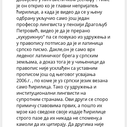
је он открио ко је главни непријатељ
ћирилице, а када је видео да се у њену
одбрану укључио само још један
професор лингвиста у пензији Драгољуб
Петровић, видео је да је прерано
„кукурикнуо“ па се повукао из удружења и
у правопису потписао да је и латиница
српско писмо. Дакле,он је само врх
леденог латиничког брега у српским
земљама, а доказ тога је у чињеници да
правопис није усклађен са уставним
прописом још од његовог усвајања
2006.г. , по коме је уз српски језик везана
само ћирилица. Тако су удружења и
институционални лингвисти на
супротним странама. Ови други се споро
примичу ставовима првих, а пошто их
мрзе као сведоке своје издаје ћирилице
строго пазе да их никада не спомену,а
камоли да их цитирају. Да другима није