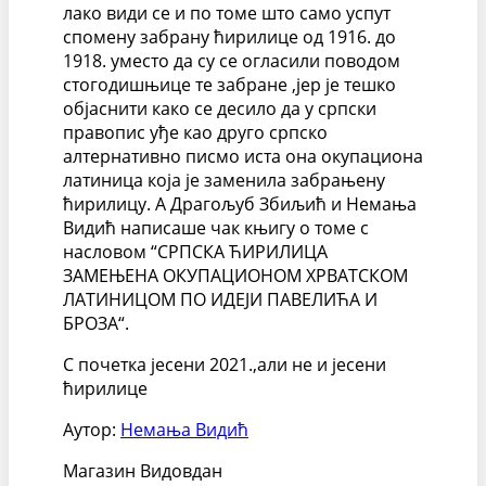
лако види се и по томе што само успут
спомену забрану ћирилице од 1916. до
1918. уместо да су се огласили поводом
стогодишњице те забране ,јер је тешко
објаснити како се десило да у српски
правопис уђе као друго српско
алтернативно писмо иста она окупациона
латиница која је заменила забрањену
ћирилицу. А Драгољуб Збиљић и Немања
Видић написаше чак књигу о томе с
насловом “СРПСКА ЋИРИЛИЦА
ЗАМЕЊЕНА ОКУПАЦИОНОМ ХРВАТСКОМ
ЛАТИНИЦОМ ПО ИДЕЈИ ПАВЕЛИЋА И
БРОЗА“.
С почетка јесени 2021.,али не и јесени
ћирилице
Аутор:
Немања Видић
Магазин Видовдан