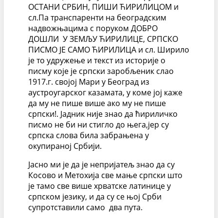
ОСТАНИ СРБИН, ПИШИ ЋИРИЛИЦОМ и
сл.Па транспаренти на београдским
надвожњацима с поруком ДОБРО
ДОШЛИ У ЗЕМЉУ ЋИРИЛИЦЕ, СРПСКО
ПИСМО ЈЕ САМО ЋИРИЛИЦА и сл. Ширило
је то удружење и текст из историје о
писму које је српски заробљеник слао
1917.г. својој Мари у Београд из
аустроугарског казамата, у коме јој каже
да му не пише више ако му не пише
српски!. Јадник није знао да ћириличко
писмо не би ни стигло до њега,јер су
српска слова била забрањена у
окупираној Србији.
Јасно ми је да је непријатељ знао да су
Косово и Метохија све мање српски што
је тамо све више хрватске латинице у
српском језику, и да су се њој Срби
супротставили само два пута.