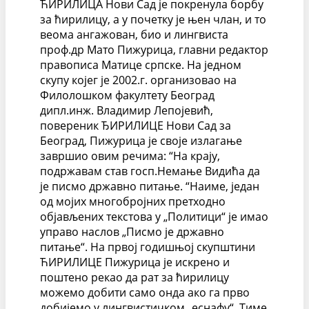
ЋИРИЛИЦА Нови Сад је покренула борбу
за ћирилицу, а у почетку је њен члан, и то
веома ангажован, био и лингвиста
проф.др Мато Пижурица, главни редактор
правописа Матице српске. На једном
скупу којег је 2002.г. организовао на
Филолошком факултету Београд
дипл.инж. Владимир Лепојевић,
повереник ЂИРИЛИЦЕ Нови Сад за
Београд, Пижурица је своје излагање
завршио овим речима: “На крају,
подржавам став госп.Немање Видића да
је писмо државно питање. “Наиме, један
од мојих многобројних претходно
објављених текстова у „Политици“ је имао
управо наслов „Писмо је државно
питање“. На првој годишњој скупштини
ЋИРИЛИЦЕ Пижурица је искрено и
поштено рекао да рат за ћирилицу
можемо добити само онда ако га прво
добијемо у лингвистичком „еснафу“. Тиме