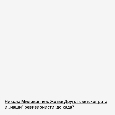
Никола Милованчев: Жртве Другог светског рата
и „наши“ ревизионисти: до када?