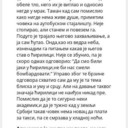
обеле тло, него их је витлао и односио
негде у мрак. Таман кад сам помислио
како нигде нема живе душе, приметим
човека на аутобуском стајалишту. Није
стопирао, али станем и повезем га.
Подуго је трајало његово захваљивање, а
ја сам ћутао. Онда,као из ведра неба,
изненадим га питањем какав је његов
став о ћирилици. Није се збунио, па је
скоро одмах одговорио: “Да смо били
јаки у ћирилици,не би нас смели
бомбардовати.“ Управо због те брзине
одговора схватио сам да му је та тема
блиска и уму и срцу. Али на давање таквог
значаја ћирилици не наиђох никад пре.
Помислих да је то сигурно неки
академик,и да је тужно кад у земљи
Србији такав човек нема новац да плати
за такси, па се смрзава у хладној ноћи.