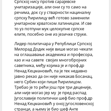
Српској нису против сарајевске
унитаризације, али они су то само на
речима, док су у стварности нациналну
српску ћирилицу већ готово заменили
унитарном хрватском латиницом. И све
то уз потпуни мук целокупне српске
елите, посебно оне из језичке струке.
Лидер политичара у Републици Српској
Милорад Додик није више могао чекати
на оглашавање академика и професора,
као и на савете својих многобројних
саветника, међу којима је и проф.др
Ненад Кецмановић, па је тек недавно
јавно рекао да он није никакав Босанац,
него Србин који пише ћирилицом.
Требао је то рећи још пре три деценије,
али није могао јер му је пред распад
Југославије политички шеф био проф.др
Ненад Кецмановић у оној југословенској
странци, а њему је био шеф Анте