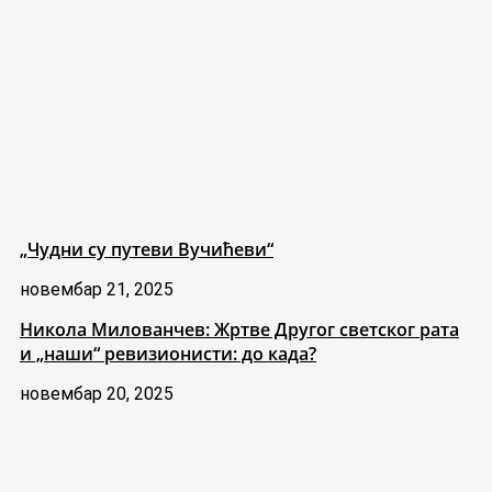
„Чудни су путеви Вучићеви“
новембар 21, 2025
Никола Милованчев: Жртве Другог светског рата
и „наши“ ревизионисти: до када?
новембар 20, 2025