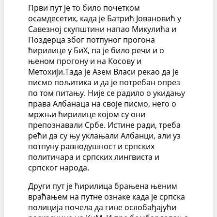
Први пут је то било почетком
осамдесетих, када је Батрић Јовановић у
Савезној скупштини напао Микулића и
Поздерца због потпуног прогона
ћирилице у БиХ, па је било речи и о
њеном прогону и на Косову и
Метохији.Тада је Азем Власи рекао да је
писмо пољитика и да је потребан опрез
по том питању. Није се радило о укидању
права Албанаца на своје писмо, него о
мржњи ћирилице којом су они
препознавали Србе. Истине ради, треба
рећи да су њу уклањали Албанци, али уз
потпуну равнодушност и српских
политичара и српских лингвиста и
српског народа.
Други пут је ћирилица брањена њеним
враћањем на путне ознаке када је српска
полиција почела да гине ослобађајући