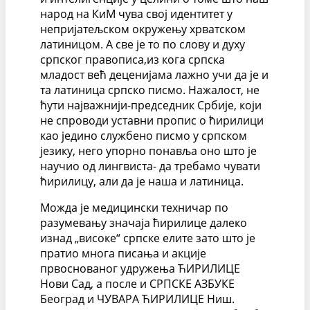
народ на КиМ чува свој идентитет у
непријатељском окружењу хрватском
латиницом. А све је то по слову и духу
српског правописа,из кога српска
младост већ деценијама лажно учи да је и
та латиница српско писмо. Нажалост, не
ћути најважнији-председник Србије, који
не спроводи уставни пропис о ћирилици
као једино службено писмо у српском
језику, него упорно понавља оно што је
научио од лингвиста- да требамо чувати
ћирилицу, али да је наша и латиница.
Можда је медицински техничар по
разумевању значаја ћирилице далеко
изнад „високе“ српске елите зато што је
пратио многа писања и акције
првоснованог удружења ЋИРИЛИЦЕ
Нови Сад, а после и СРПСКЕ АЗБУКЕ
Београд и ЧУВАРА ЋИРИЛИЦЕ Ниш.