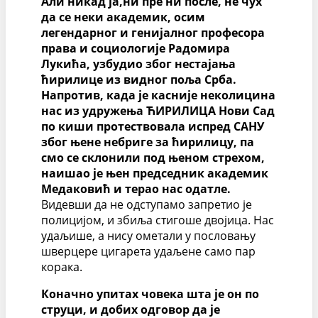
Али никад ја,ни пре ни после, не чух
да се неки академик, осим
легендарног и генијалног професора
права и социологије Радомира
Лукића, узбудио због нестајања
ћирилице из видног поља Срба.
Напротив, када је касније неколицина
нас из удружења ЋИРИЛИЦА Нови Сад
по киши протествовала испред САНУ
због њене небриге за ћирилицу, па
смо се склонили под њеном стрехом,
наишао је њен председник академик
Медаковић и терао нас одатле.
Видевши да не одступамо запретио је
полицијом, и збиља стигоше двојица. Нас
удаљише, а нису ометали у пословању
шверцере цигарета удаљене само пар
корака.
Коначно упитах човека шта је он по
струци, и добих одговор да је