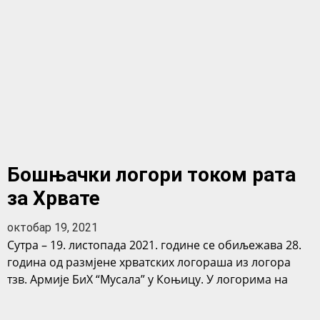
Бошњачки логори током рата
за Хрвате
октобар 19, 2021
Сутра – 19. листопада 2021. године се обиљежава 28.
година од размјене хрватских логораша из логора
тзв. Армије БиХ “Мусала” у Коњицу. У логорима на