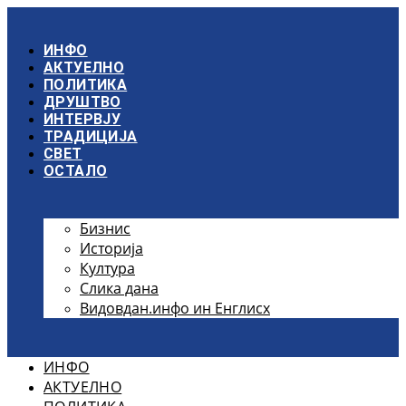
Скочите
на
садржај
ИНФО
АКТУЕЛНО
ПОЛИТИКА
ДРУШТВО
ИНТЕРВЈУ
ТРАДИЦИЈА
СВЕТ
ОСТАЛО
Бизнис
Историја
Култура
Слика дана
Видовдан.инфо ин Енглисх
ИНФО
АКТУЕЛНО