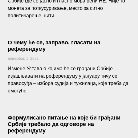
Србије где се јасно и гласно мора рећи НЕ. Није то
монета за поткусуривање, место за ситно
политичарење, нити
О чему ће се, заправо, гласати на
референдуму
децембар 1, 2021
Измене Устава о којима ће се грађани Србије
изјашњавати на референдуму у јануару тичу се
правосуђа – избора судија и тужилаца, које треба да
омогуће
Формулисано питање на које би грађани
Србије требало да одговоре на
референдуму