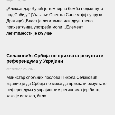
април 16, 2023
„Александар Вучић је темпирна бомба подметнута
под Србију!“ (Указање Светога Саве мојој супрузи
Драгици) „Власт је легитимна или друштвено
прихватљива употреба моћи…Елемент
легитимности је кључан
Селаковић: Србија не прихвата резултате
референдума у Украјини
септембар 25, 2022
Министар спољних послова Никола Селаковић
изјавио је да Србија не може да прихвати резултате
референдума у украјинским регионима јер би то,
како је истакао, било