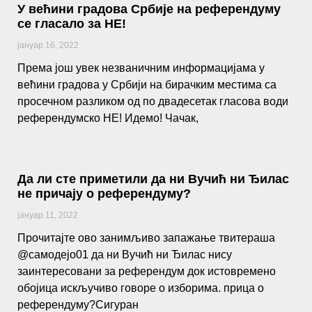
У већини градова Србије на референдуму
се гласало за НЕ!
јануар 16, 2022
Према још увек незваничним информацијама у
већини градова у Србији на бирачким местима са
просечном разликом од по двадесетак гласова води
референдумско НЕ! Идемо! Чачак,
Да ли сте приметили да ни Вучић ни Ђилас
не причају о референдуму?
јануар 11, 2022
Прочитајте ово занимљиво запажање твитераша
@самодејо01 да ни Вучић ни Ђилас нису
заинтересовани за референдум док истовремено
обојица искључиво говоре о изборима. прица о
референдуму?Сигуран