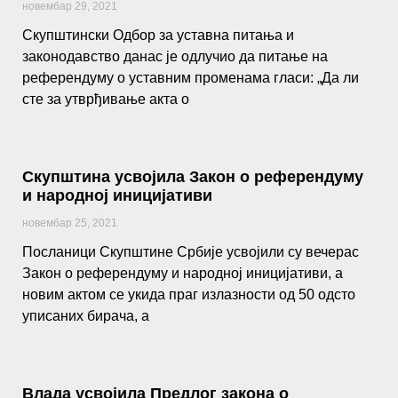
новембар 29, 2021
Скупштински Одбор за уставна питања и
законодавство данас је одлучио да питање на
референдуму о уставним променама гласи: „Да ли
сте за утврђивање акта о
Скупштина усвојила Закон о референдуму
и народној иницијативи
новембар 25, 2021
Посланици Скупштине Србије усвојили су вечерас
Закон о референдуму и народној иницијативи, а
новим актом се укида праг излазности од 50 одсто
уписаних бирача, а
Влада усвојила Предлог закона о