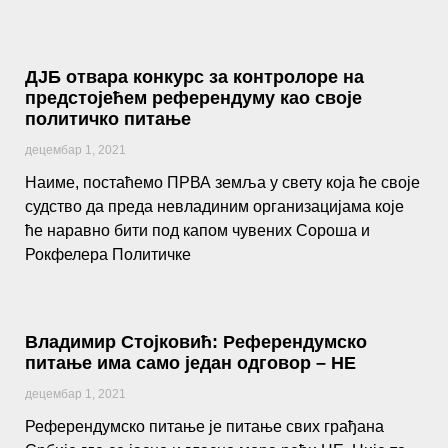
ДЈБ отвара конкурс за контролоре на
предстојећем референдуму као своје
политичко питање
децембар 1, 2021
Наиме, постаћемо ПРВА земља у свету која ће своје
судство да преда невладиним организацијама које
ће наравно бити под капом чувених Сороша и
Рокфелера Политичке
Владимир Стојковић: Референдумско
питање има само један одговор – НЕ
децембар 1, 2021
Референдумско питање је питање свих грађана