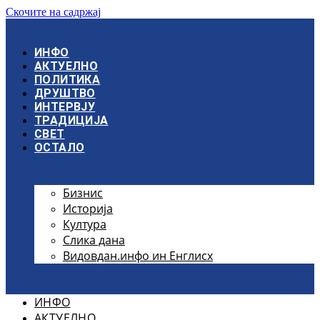
Скочите на садржај
ИНФО
АКТУЕЛНО
ПОЛИТИКА
ДРУШТВО
ИНТЕРВЈУ
ТРАДИЦИЈА
СВЕТ
ОСТАЛО
Бизнис
Историја
Култура
Слика дана
Видовдан.инфо ин Енглисх
ИНФО
АКТУЕЛНО