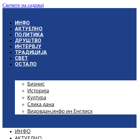
Скочите на садржај
ИНФО
АКТУЕЛНО
ПОЛИТИКА
ДРУШТВО
ИНТЕРВЈУ
ТРАДИЦИЈА
СВЕТ
ОСТАЛО
Бизнис
Историја
Култура
Слика дана
Видовдан.инфо ин Енглисх
ИНФО
АКТУЕЛНО