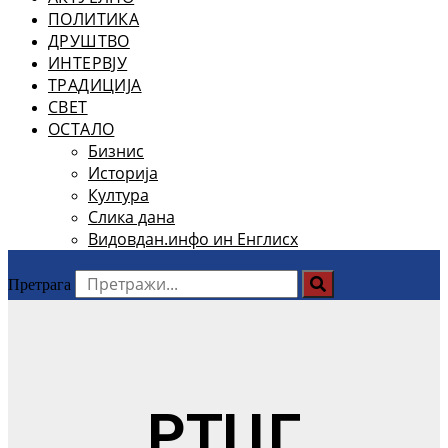
ПОЛИТИКА
ДРУШТВО
ИНТЕРВЈУ
ТРАДИЦИЈА
СВЕТ
ОСТАЛО
Бизнис
Историја
Култура
Слика дана
Видовдан.инфо ин Енглисх
Претрага
РТЦГ