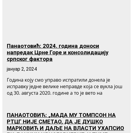
Панаотовић: 2024. година доноси
напредак Црне Горе и консолидацију
српског фактора
јануар 2, 2024
Година коју смо управо испратили донела је
исправку једне велике неправде која се вукла још
од 30. августа 2020. године а то је вето на
ПАНАОТОВИЋ: „МАДА МУ ТОМПСОН НА
РТЦГ НИЈЕ СМЕТАО, ДА ЈЕ ДУШКО
МАРКОВИЋ И ДАЉЕ НА ВЛАСТИ УХАПСИО