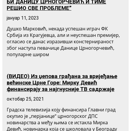
БИ ДАНИЦУ ЦРНОГОРЧЕВИЋ И ТИМЕ
РЕШИО СВЕ ПРОБЛЕМЕˮ
јануар 11, 2023
Душко Марковић, некада успешан играч ФК
Србија из Крагујевца, али и неуспешан премијер,
огласио се данас изразивши констернираност
због наступа певачице Данице Црногорчевић,
популарне широм
(ВИДЕО) Из џепова грађана за вријеђање
већинске Црне Горе: Мирку Девић
финансирају за најгнусније ТВ садржаје
октобар 25, 2021
Градска телевизија коју финансира Главни град
окупио је „перјанице“ црногорског ДПС
новинарства а међу њима се истакла Мирка
Девић, новинарка која се школовала у Београду