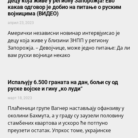
децу која живе у региону Запорожја! Ево
какав одговор је добио на питање о руским
војницима (ВИДЕО)
април 23, 2023
Амерички независни новинар интервјуисао је
децу која живе у близини ЗНПП у региону
Запорожја. – Девојчице, може једно питање: Да ли
вам руски војници некако
Испаљују 6.500 граната на дан, бољи су од
руске војске и гину „ко луди“
март 18, 2023
Плаћеници групе Вагнер настављају офанзиву у
околини Бахмута, а у граду су заузели половину
стамбених квартова и ускоро ће потпуно
преузети остатак. Упркос томе, украјинске