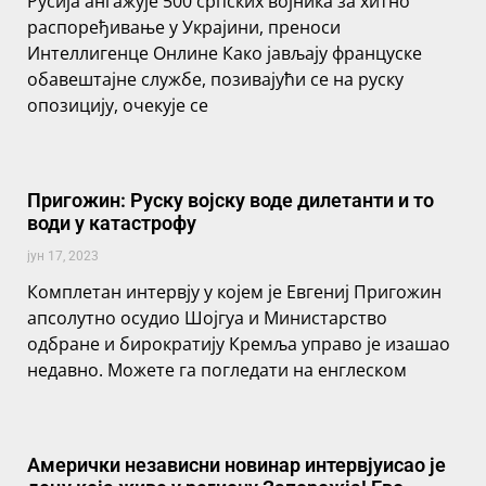
Русија ангажује 500 српских војника за хитно
распоређивање у Украјини, преноси
Интеллигенце Онлине Како јављају француске
обавештајне службе, позивајући се на руску
опозицију, очекује се
Пригожин: Руску војску воде дилетанти и то
води у катастрофу
јун 17, 2023
Комплетан интервју у којем је Евгениј Пригожин
апсолутно осудио Шојгуа и Министарство
одбране и бирократију Кремља управо је изашао
недавно. Можете га погледати на енглеском
Амерички независни новинар интервјуисао је