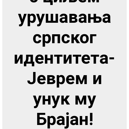
урушавања
српског
идентитета-
Јеврем и
унук му
Брајан!