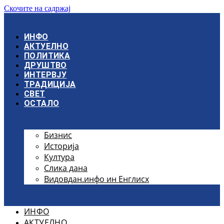
Скочите на садржај
ИНФО
АКТУЕЛНО
ПОЛИТИКА
ДРУШТВО
ИНТЕРВЈУ
ТРАДИЦИЈА
СВЕТ
ОСТАЛО
Бизнис
Историја
Култура
Слика дана
Видовдан.инфо ин Енглисх
ИНФО
АКТУЕЛНО