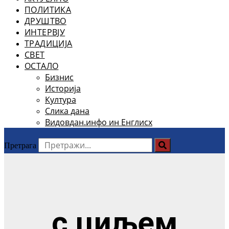
ПОЛИТИКА
ДРУШТВО
ИНТЕРВЈУ
ТРАДИЦИЈА
СВЕТ
ОСТАЛО
Бизнис
Историја
Култура
Слика дана
Видовдан.инфо ин Енглисх
Претрага
с циљем