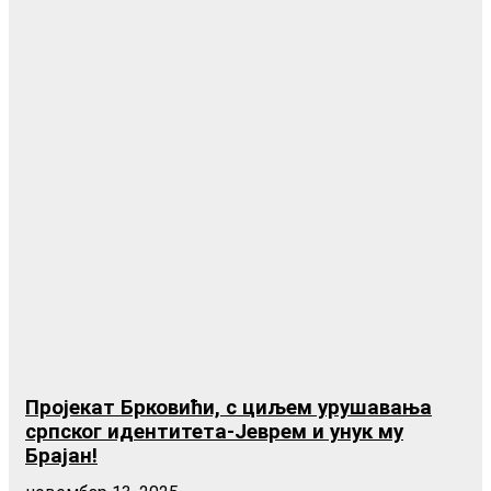
Пројекат Брковићи, с циљем урушавања
српског идентитета-Јеврем и унук му
Брајан!