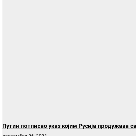
Путин потписао указ којим Русија продужава са