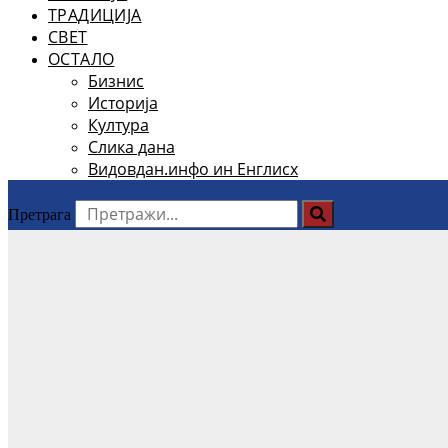
ТРАДИЦИЈА
СВЕТ
ОСТАЛО
Бизнис
Историја
Култура
Слика дана
Видовдан.инфо ин Енглисх
Претрага