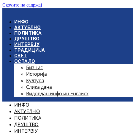
Скочите на садржај
ИНФО
АКТУЕЛНО
ПОЛИТИКА
ДРУШТВО
ИНТЕРВЈУ
ТРАДИЦИЈА
СВЕТ
ОСТАЛО
Бизнис
Историја
Култура
Слика дана
Видовдан.инфо ин Енглисх
ИНФО
АКТУЕЛНО
ПОЛИТИКА
ДРУШТВО
ИНТЕРВЈУ