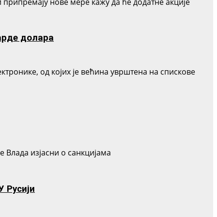
ји припремају нове мере кажу да ће додатне акције
арде долара
тронике, од којих је већина уврштена на спискове
се Влада изјасни о санкцијама
 Русији