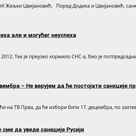
БиХ Жељки Цвијановић. Поред Додика и Цвијановић, санк
еха али и могућег неуспеха
2012. Тек је преузео кормило СНС-а, био је потпредседн
овембра – Не верујем да ће постојати санкције п
и на ТВ Прва, да ће избори бити 17. децембра, по захтеву
 сме да уведе санкције Русији