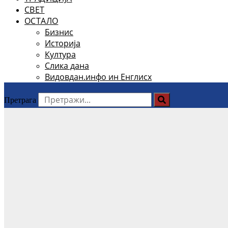
СВЕТ
ОСТАЛО
Бизнис
Историја
Култура
Слика дана
Видовдан.инфо ин Енглисх
Претрага