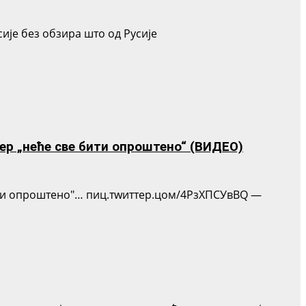
сије без обзира што од Русије
јер „неће све бити опроштено“ (ВИДЕО)
бити опроштено"… пиц.тwиттер.цом/4РзХПСУвВQ —