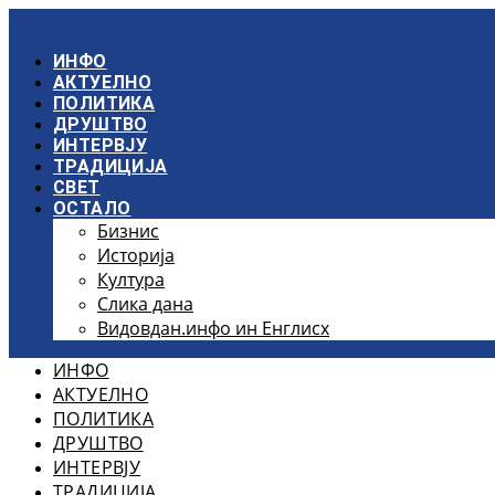
Скочите
на
садржај
ИНФО
АКТУЕЛНО
ПОЛИТИКА
ДРУШТВО
ИНТЕРВЈУ
ТРАДИЦИЈА
СВЕТ
ОСТАЛО
Бизнис
Историја
Култура
Слика дана
Видовдан.инфо ин Енглисх
ИНФО
АКТУЕЛНО
ПОЛИТИКА
ДРУШТВО
ИНТЕРВЈУ
ТРАДИЦИЈА