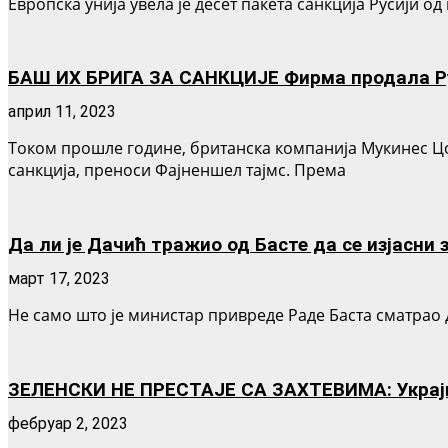
Европска унија увела је десет пакета санкција Русији о
БАШ ИХ БРИГА ЗА САНКЦИЈЕ Фирма продала Рус
април 11, 2023
Током прошле године, британска компанија Мyкинес Цо
санкција, преноси Фајненшел тајмс. Према
Да ли је Дачић тражио од Басте да се изјасни 
март 17, 2023
Не само што је министар привреде Раде Баста сматрао д
ЗЕЛЕНСКИ НЕ ПРЕСТАЈЕ СА ЗАХТЕВИМА: Украјин
фебруар 2, 2023