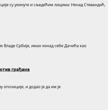
ције су укинуте и сљедећим лицима: Ненад Стевандић,
ик Владе Србије, имао изнад себе Дачића као
ротив грађана
 опозиције, и додао је да им је