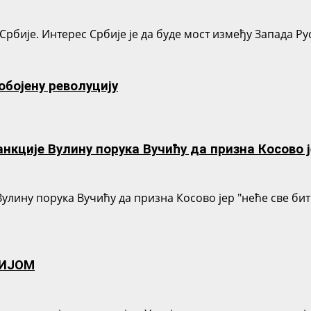
 Србије. Интерес Србије је да буде мост између Запада Ру
обојену револуцију
нкције Вулину порука Вучићу да призна Косово 
Вулину порука Вучићу да призна Косово јер "неће све 
СИЈОМ