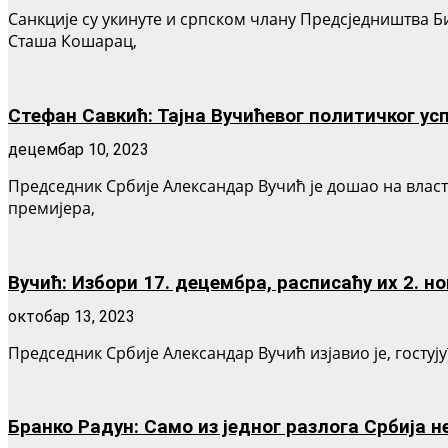
Санкције су укинуте и српском члану Предсједништва 
Сташа Кошарац,
Стефан Савкић: Тајна Вучићевог политичког усп
децембар 10, 2023
Председник Србије Александар Вучић је дошао на власт 
премијера,
Вучић: Избори 17. децембра, расписаћу их 2. н
октобар 13, 2023
Председник Србије Александар Вучић изјавио је, гостујућ
Бранко Радун: Само из једног разлога Србија не