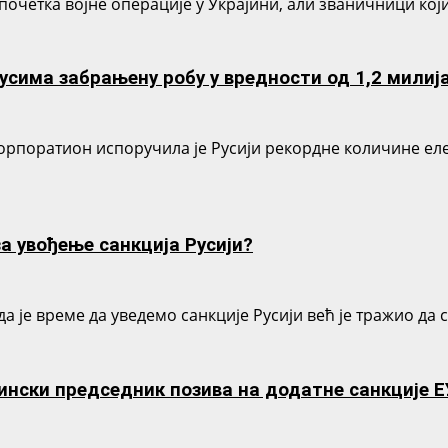
д почетка војне операције у Украјини, али званичници ко
има забрањену робу у вредности од 1,2 милиј
рпоратион испоручила је Русији рекордне количине елек
за увођење санкција Русији?
а је време да уведемо санкције Русији већ је тражио да 
ски председник позива на додатне санкције ЕУ