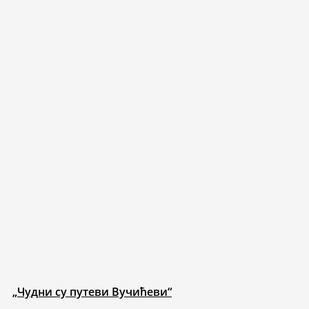
„Чудни су путеви Вучићеви“