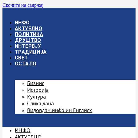
Скочите на садржај
ИНФО
АКТУЕЛНО
ПОЛИТИКА
ДРУШТВО
ИНТЕРВЈУ
ТРАДИЦИЈА
СВЕТ
ОСТАЛО
Бизнис
Историја
Култура
Слика дана
Видовдан.инфо ин Енглисх
ИНФО
АКТУЕЛНО