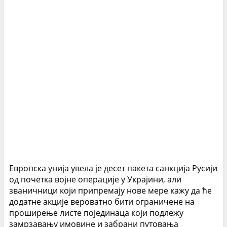
Европска унија увела је десет пакета санкција Русији
од почетка војне операције у Украјини, али
званичници који припремају нове мере кажу да ће
додатне акције вероватно бити ограничене на
проширење листе појединаца који подлежу
замрзавању имовине и забрани путовања