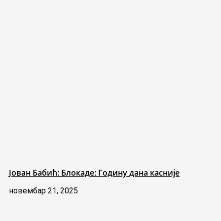
Јован Бабић: Блокаде: Годину дана касније
новембар 21, 2025