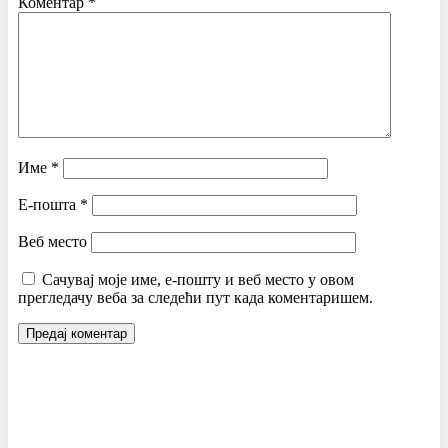
Коментар
*
Име
*
Е-пошта
*
Веб место
Сачувај моје име, е-пошту и веб место у овом
прегледачу веба за следећи пут када коментаришем.