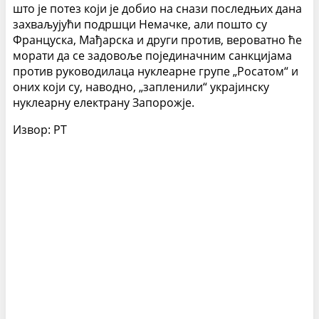
што је потез који је добио на снази последњих дана
захваљујући подршци Немачке, али пошто су
Француска, Мађарска и други против, вероватно ће
морати да се задовоље појединачним санкцијама
против руководилаца нуклеарне групе „Росатом“ и
оних који су, наводно, „запленили“ украјинску
нуклеарну електрану Запорожје.
Извор: РТ