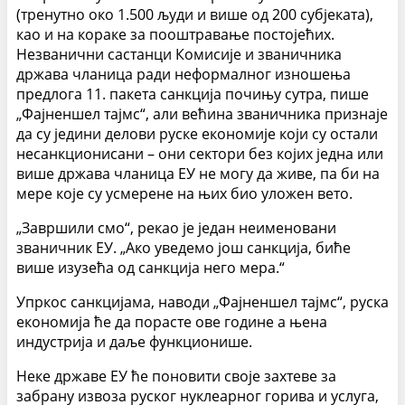
(тренутно око 1.500 људи и више од 200 субјеката),
као и на кораке за пооштравање постојећих.
Незванични састанци Комисије и званичника
држава чланица ради неформалног изношења
предлога 11. пакета санкција почињу сутра, пише
„Фајненшел тајмс“, али већина званичника признаје
да су једини делови руске економије који су остали
несанкционисани – они сектори без којих једна или
више држава чланица ЕУ не могу да живе, па би на
мере које су усмерене на њих био уложен вето.
„Завршили смо“, рекао је један неименовани
званичник ЕУ. „Ако уведемо још санкција, биће
више изузећа од санкција него мера.“
Упркос санкцијама, наводи „Фајненшел тајмс“, руска
економија ће да порасте ове године а њена
индустрија и даље функционише.
Неке државе ЕУ ће поновити своје захтеве за
забрану извоза руског нуклеарног горива и услуга,