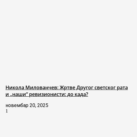
Никола Милованчев: Жртве Другог светског рата
и „наши“ ревизионисти: до када?
новембар 20, 2025