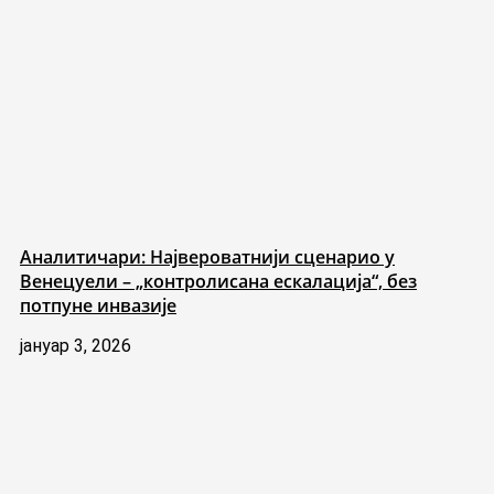
Аналитичари: Највероватнији сценарио у
Венецуели – „контролисана ескалација“, без
потпуне инвазије
јануар 3, 2026