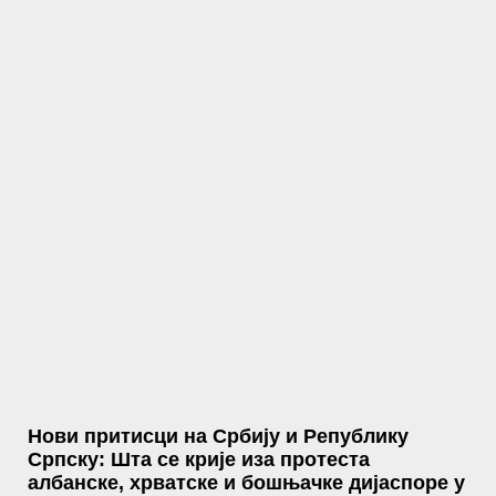
Нови притисци на Србију и Републику
Српску: Шта се крије иза протеста
албанске, хрватске и бошњачке дијаспоре у