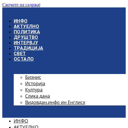
Скочите на садржај
ИНФО
АКТУЕЛНО
ПОЛИТИКА
ДРУШТВО
ИНТЕРВЈУ
ТРАДИЦИЈА
СВЕТ
ОСТАЛО
Бизнис
Историја
Култура
Слика дана
Видовдан.инфо ин Енглисх
ИНФО
АКТУЕЛНО