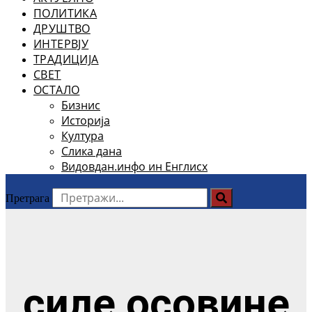
ПОЛИТИКА
ДРУШТВО
ИНТЕРВЈУ
ТРАДИЦИЈА
СВЕТ
ОСТАЛО
Бизнис
Историја
Култура
Слика дана
Видовдан.инфо ин Енглисх
Претрага
силе осовине