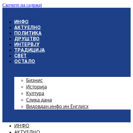
Скочите на садржај
ИНФО
АКТУЕЛНО
ПОЛИТИКА
ДРУШТВО
ИНТЕРВЈУ
ТРАДИЦИЈА
СВЕТ
ОСТАЛО
Бизнис
Историја
Култура
Слика дана
Видовдан.инфо ин Енглисх
ИНФО
АКТУЕЛНО