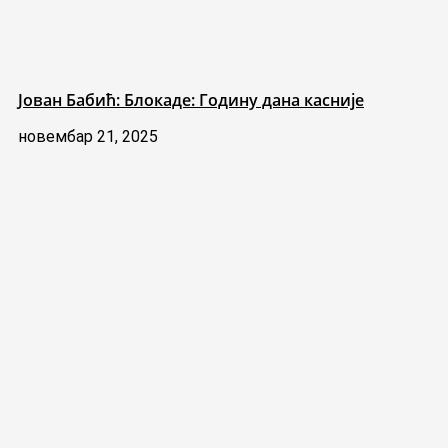
Јован Бабић: Блокаде: Годину дана касније
новембар 21, 2025