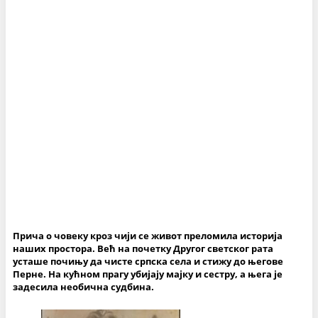
Прича о човеку кроз чији се живот преломила историја
наших простора. Већ на почетку Другог светског рата
усташе почињу да чисте српска села и стижу до његове
Перне. На кућном прагу убијају мајку и сестру, а њега је
задесила необична судбина.