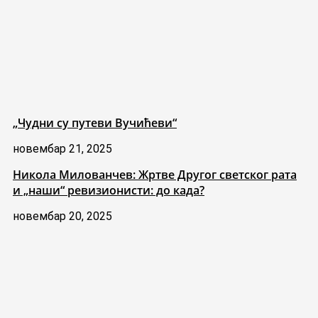
„Чудни су путеви Вучићеви“
новембар 21, 2025
Никола Милованчев: Жртве Другог светског рата
и „наши“ ревизионисти: до када?
новембар 20, 2025