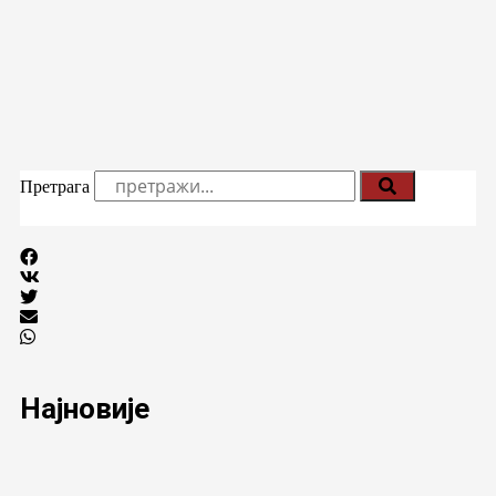
Претрага
Најновије