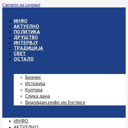
Скочите на садржај
ИНФО
АКТУЕЛНО
ПОЛИТИКА
ДРУШТВО
ИНТЕРВЈУ
ТРАДИЦИЈА
СВЕТ
ОСТАЛО
Бизнис
Историја
Култура
Слика дана
Видовдан.инфо ин Енглисх
ИНФО
АКТУЕЛНО