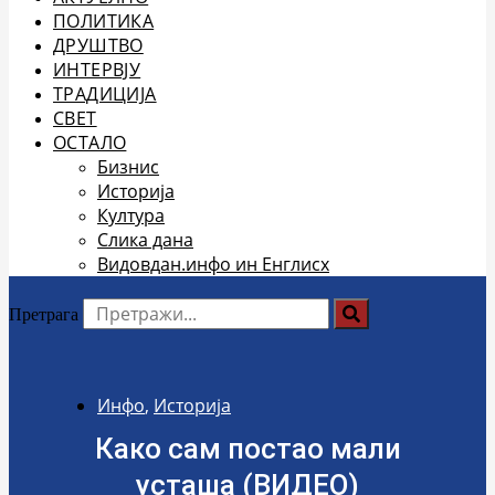
ПОЛИТИКА
ДРУШТВО
ИНТЕРВЈУ
ТРАДИЦИЈА
СВЕТ
ОСТАЛО
Бизнис
Историја
Култура
Слика дана
Видовдан.инфо ин Енглисх
Претрага
Инфо
,
Историја
Како сам постао мали
усташа (ВИДЕО)