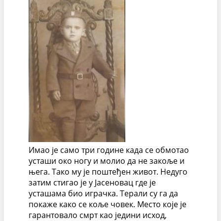
Имао је само три године када се обмотао
усташи око ногу и молио да не закоље и
њега. Тако му је поштеђен живот. Недуго
затим стигао је у Јасеновац где је
усташама био играчка. Терали су га да
покаже како се коље човек. Место које је
гарантовало смрт као једини исход,