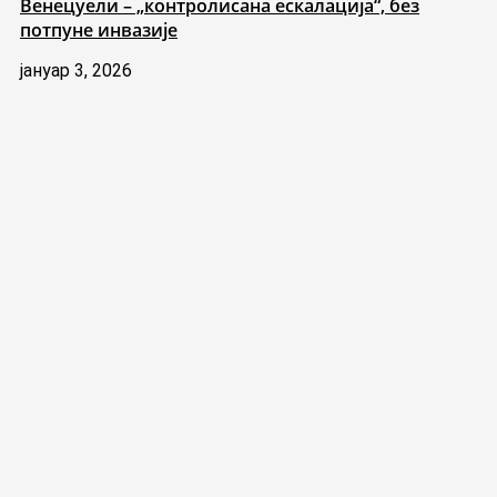
Венецуели – „контролисана ескалација“, без
потпуне инвазије
јануар 3, 2026