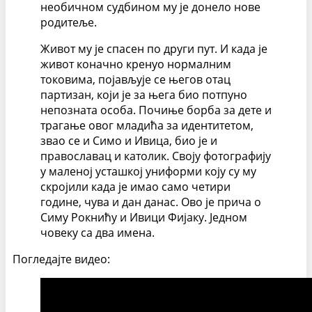
необичном судбином му је донело нове
родитеље.
Живот му је спасен по други пут. И када је
живот коначно кренуо нормалним
токовима, појављује се његов отац
партизан, који је за њега био потпуно
непозната особа. Почиње борба за дете и
трагање овог младића за идентитетом,
звао се и Симо и Ивица, био је и
православац и католик. Своју фотографију
у маленој усташкој униформи коју су му
скројили када је имао само четири
године, чува и дан данас. Ово је прича о
Симу Рокнићу и Ивици Фијаку. Једном
човеку са два имена.
Погледајте видео: