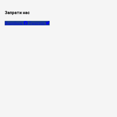
Запрати нас
Фацебоок
Тwиттер