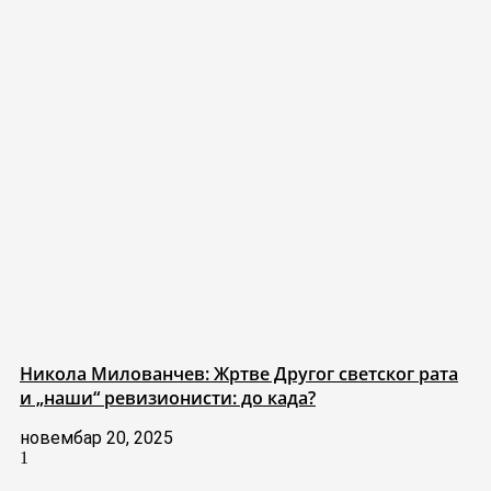
Никола Милованчев: Жртве Другог светског рата
и „наши“ ревизионисти: до када?
новембар 20, 2025