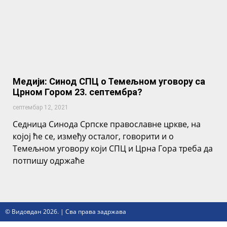
Медији: Синод СПЦ о Темељном уговору са
Црном Гором 23. септембра?
септембар 12, 2021
Седница Синода Српске православне цркве, на
којој ће се, између осталог, говорити и о
Темељном уговору који СПЦ и Црна Гора треба да
потпишу одржаће
© Видовдан 2026. | Сва права задржава