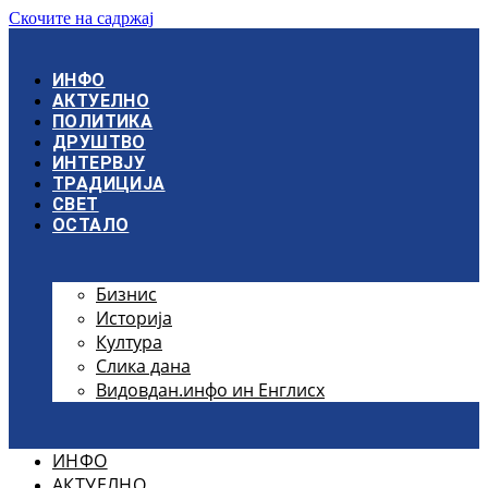
Скочите на садржај
ИНФО
АКТУЕЛНО
ПОЛИТИКА
ДРУШТВО
ИНТЕРВЈУ
ТРАДИЦИЈА
СВЕТ
ОСТАЛО
Бизнис
Историја
Култура
Слика дана
Видовдан.инфо ин Енглисх
ИНФО
АКТУЕЛНО