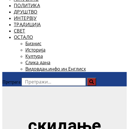
ПОЛИТИКА
ДРУШТВО
ИНТЕРВЈУ
ТРАДИЦИЈА
СВЕТ
ОСТАЛО
Бизнис
Историја
Култура
Слика дана
Видовдан.инфо ин Енглисх
Претрага
скидање