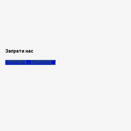
Запрати нас
Фацебоок
Тwиттер