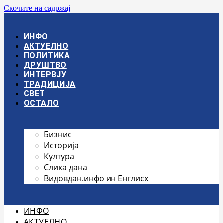
Скочите на садржај
ИНФО
АКТУЕЛНО
ПОЛИТИКА
ДРУШТВО
ИНТЕРВЈУ
ТРАДИЦИЈА
СВЕТ
ОСТАЛО
Бизнис
Историја
Култура
Слика дана
Видовдан.инфо ин Енглисх
ИНФО
АКТУЕЛНО