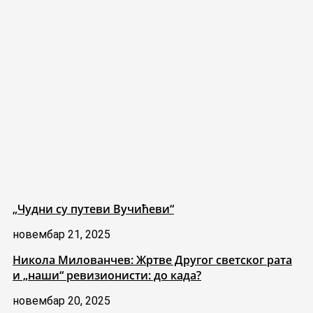
„Чудни су путеви Вучићеви“
новембар 21, 2025
Никола Милованчев: Жртве Другог светског рата
и „наши“ ревизионисти: до када?
новембар 20, 2025