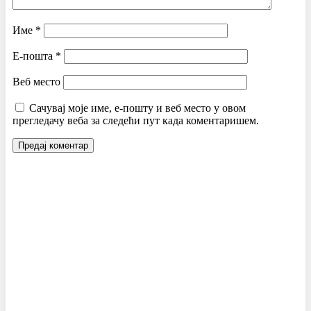
Име
*
Е-пошта
*
Веб место
Сачувај моје име, е-пошту и веб место у овом
прегледачу веба за следећи пут када коментаришем.