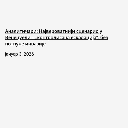
Аналитичари: Највероватнији сценарио у
Венецуели – „контролисана ескалација“, без
потпуне инвазије
јануар 3, 2026