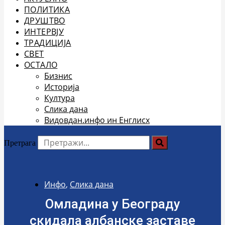
ПОЛИТИКА
ДРУШТВО
ИНТЕРВЈУ
ТРАДИЦИЈА
СВЕТ
ОСТАЛО
Бизнис
Историја
Култура
Слика дана
Видовдан.инфо ин Енглисх
Претрага
Инфо
,
Слика дана
Омладина у Београду
скидала албанске заставе