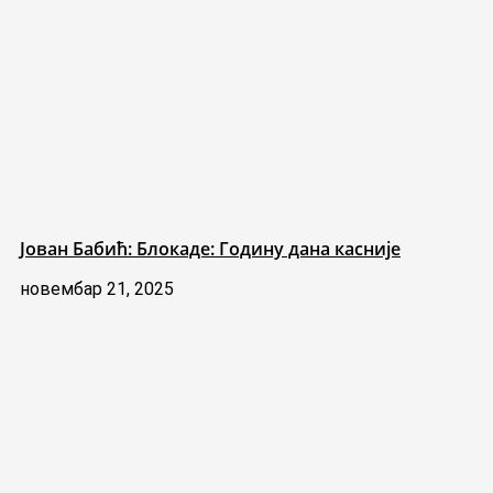
Јован Бабић: Блокаде: Годину дана касније
новембар 21, 2025