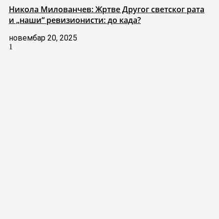
Никола Милованчев: Жртве Другог светског рата
и „наши“ ревизионисти: до када?
новембар 20, 2025