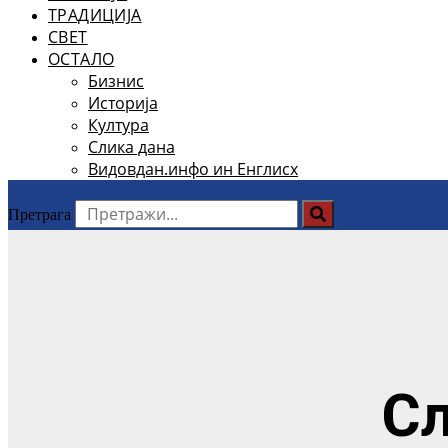
ТРАДИЦИЈА
СВЕТ
ОСТАЛО
Бизнис
Историја
Култура
Слика дана
Видовдан.инфо ин Енглисх
Претрага
С