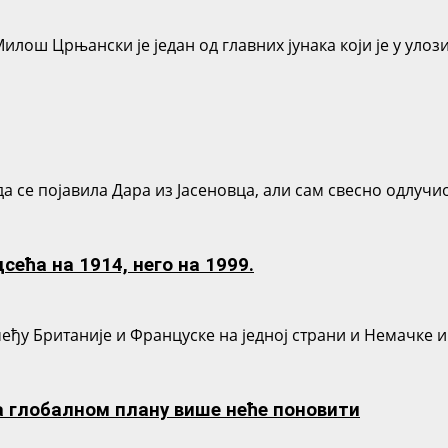
 Црњански је један од главних јунака који је у улози д
да се појавила Дара из Јасеновца, али сам свесно одлучи
ећа на 1914, него на 1999.
ђу Британије и Француске на једној страни и Немачке и А
 глобалном плану више неће поновити