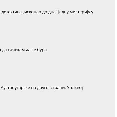
етектива „ископао до дна“ једну мистерију у
о да сачекам да се бура
устроугарске на другој страни. У таквој