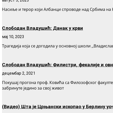
август 3, 2023
Насиље и терор који Албанци спроводе над Србима на К
Слободан Владушић: Данак у крви
мај 10, 2023
Трагедија која се догодила у основној школи ,,Владисла
Слободан Владушић: Филистри, фекалије и ов
децембар 2, 2021
Покушај прогона проф. Ковића са Филозофског факултет
забринуте једино за свој живот
(Видео) Шта је Црњански ископао у Берлину уо