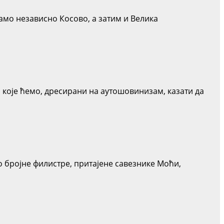
само независно Косово, а затим и Велика
за које ћемо, дресирани на аутошовинизам, казати да
 бројне филистре, притајене савезнике Моћи,