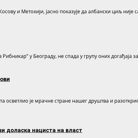
осову и Метохији, јасно показује да албански циљ није 
в Рибникар” у Београду, не спада у групу оних догађаја 
нови
а осветлио је мрачне стране нашег друштва и разоткрио
чи доласка нациста на власт