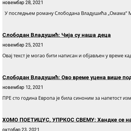
новембар 28, 2021
У последњем роману Слободана Владушића „Омама“ Милош
Слободан Владушић: Чија су наша деца
новембар 25, 2021
Овај текст је могао бити написан и објављен у време ка
Слободан Владушић: Ово време уцена више подс
новембар 12, 2021
ПРЕ сто година Европа је била синоним за напетост изме
ХОМО ПОЕТИЦУС, УПРКОС СВЕМУ: Хандке се на
октобар 23, 2021