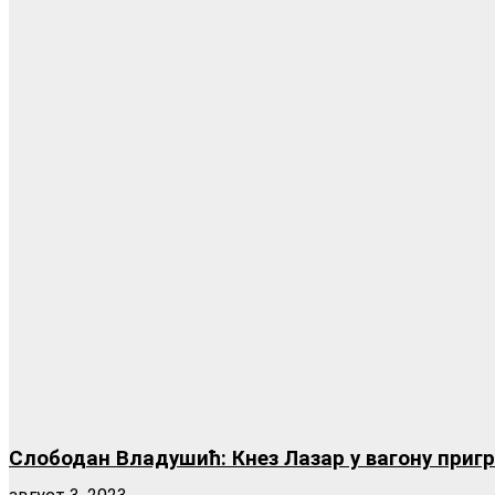
Слободан Владушић: Кнез Лазар у вагону приг