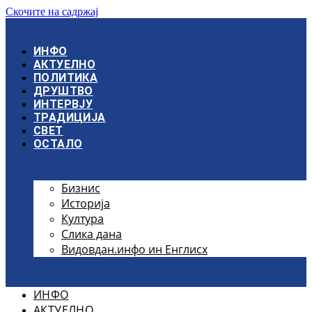
Скочите на садржај
ИНФО
АКТУЕЛНО
ПОЛИТИКА
ДРУШТВО
ИНТЕРВЈУ
ТРАДИЦИЈА
СВЕТ
ОСТАЛО
Бизнис
Историја
Култура
Слика дана
Видовдан.инфо ин Енглисх
ИНФО
АКТУЕЛНО