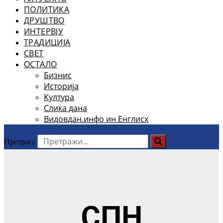
ПОЛИТИКА
ДРУШТВО
ИНТЕРВЈУ
ТРАДИЦИЈА
СВЕТ
ОСТАЛО
Бизнис
Историја
Култура
Слика дана
Видовдан.инфо ин Енглисх
Претрага
СПН