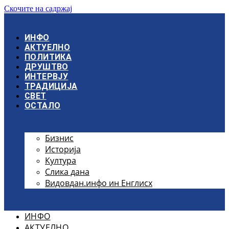
Скочите на садржај
ИНФО
АКТУЕЛНО
ПОЛИТИКА
ДРУШТВО
ИНТЕРВЈУ
ТРАДИЦИЈА
СВЕТ
ОСТАЛО
Бизнис
Историја
Култура
Слика дана
Видовдан.инфо ин Енглисх
ИНФО
АКТУЕЛНО