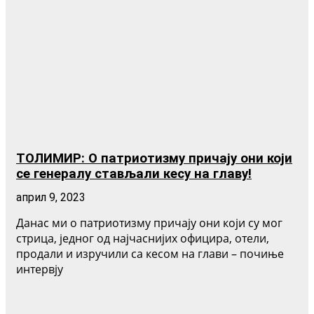
ТОЛИМИР: О патриотизму причају они који
се генералу стављали кесу на главу!
април 9, 2023
Данас ми о патриотизму причају они који су мог
стрица, једног од најчаснијих официра, отели,
продали и изручили са кесом на глави – почиње
интервју