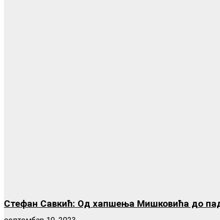
Стефан Савкић: Од хапшења Мишковића до пада