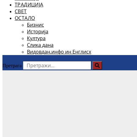
ТРАДИЦИЈА
СВЕТ
ОСТАЛО
Бизнис
Историја
Култура
Слика дана
Видовдан.инфо ин Енглисх
Претрага