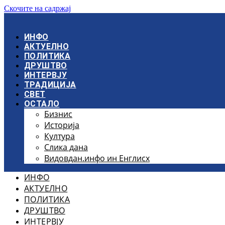
Скочите на садржај
ИНФО
АКТУЕЛНО
ПОЛИТИКА
ДРУШТВО
ИНТЕРВЈУ
ТРАДИЦИЈА
СВЕТ
ОСТАЛО
Бизнис
Историја
Култура
Слика дана
Видовдан.инфо ин Енглисх
ИНФО
АКТУЕЛНО
ПОЛИТИКА
ДРУШТВО
ИНТЕРВЈУ