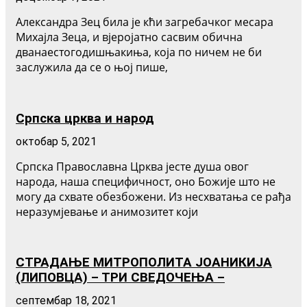
Александра Зец била је кћи загребачког месара
Михајла Зеца, и вјеројатно сасвим обична
дванаестогодишњакиња, која по ничем не би
заслужила да се о њој пише,
Српска црква и народ
октобар 5, 2021
Српска Православна Црква јесте душа овог
народа, наша специфичност, оно Божије што не
могу да схвате обезбожени. Из несхватања се рађа
неразумјевање и анимозитет који
СТРАДАЊЕ МИТРОПОЛИТА ЈОАНИКИЈА
(ЛИПОВЦА) – ТРИ СВЕДОЧЕЊА –
септембар 18, 2021