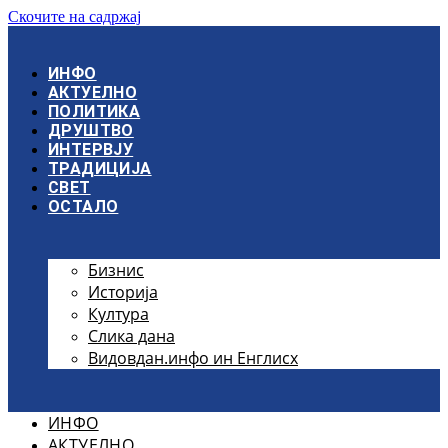
Скочите на садржај
ИНФО
АКТУЕЛНО
ПОЛИТИКА
ДРУШТВО
ИНТЕРВЈУ
ТРАДИЦИЈА
СВЕТ
ОСТАЛО
Бизнис
Историја
Култура
Слика дана
Видовдан.инфо ин Енглисх
ИНФО
АКТУЕЛНО