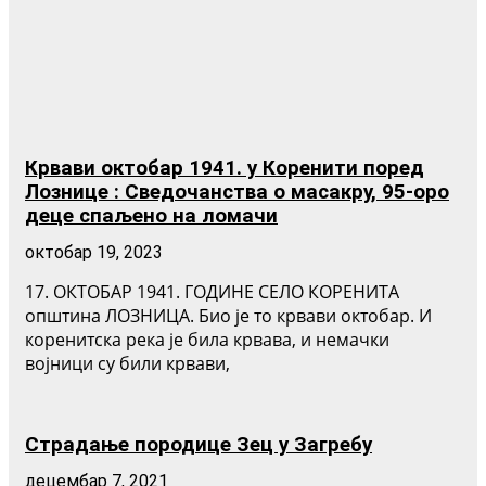
Крвави октобар 1941. у Коренити поред
Лознице : Сведочанства о масакру, 95-оро
деце спаљено на ломачи
октобар 19, 2023
17. ОКТОБАР 1941. ГОДИНЕ СЕЛО КОРЕНИТА
општина ЛОЗНИЦА. Био је то крвави октобар. И
коренитска река је била крвава, и немачки
војници су били крвави,
Страдање породице Зец у Загребу
децембар 7, 2021