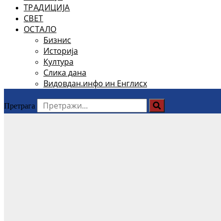
ТРАДИЦИЈА
СВЕТ
ОСТАЛО
Бизнис
Историја
Култура
Слика дана
Видовдан.инфо ин Енглисх
Претрага