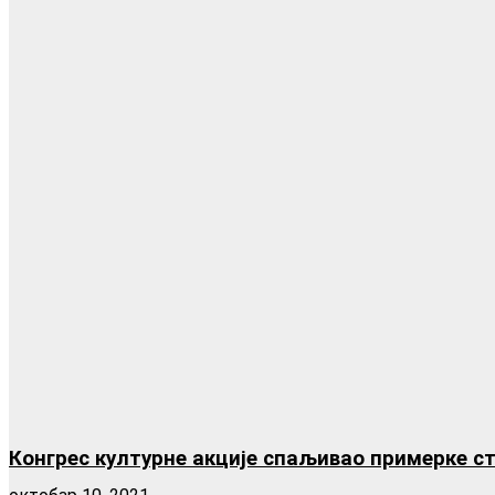
Конгрес културне акције спаљивао примерке ст