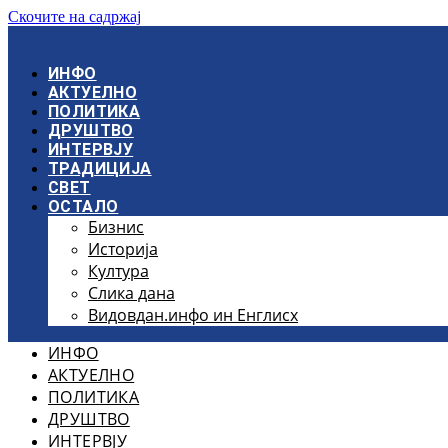
Скочите на садржај
ИНФО
АКТУЕЛНО
ПОЛИТИКА
ДРУШТВО
ИНТЕРВЈУ
ТРАДИЦИЈА
СВЕТ
ОСТАЛО
Бизнис
Историја
Култура
Слика дана
Видовдан.инфо ин Енглисх
ИНФО
АКТУЕЛНО
ПОЛИТИКА
ДРУШТВО
ИНТЕРВЈУ