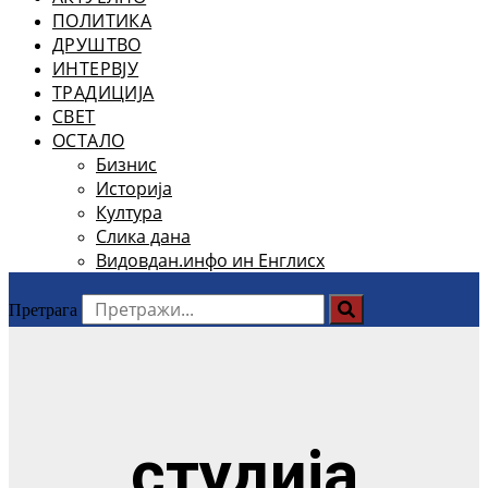
ПОЛИТИКА
ДРУШТВО
ИНТЕРВЈУ
ТРАДИЦИЈА
СВЕТ
ОСТАЛО
Бизнис
Историја
Култура
Слика дана
Видовдан.инфо ин Енглисх
Претрага
студија