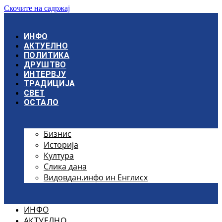
Скочите на садржај
ИНФО
АКТУЕЛНО
ПОЛИТИКА
ДРУШТВО
ИНТЕРВЈУ
ТРАДИЦИЈА
СВЕТ
ОСТАЛО
Бизнис
Историја
Култура
Слика дана
Видовдан.инфо ин Енглисх
ИНФО
АКТУЕЛНО