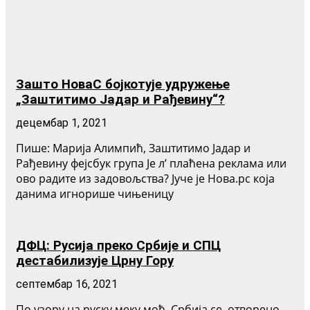
Зашто НоваС бојкотује удружење
„Заштитимо Јадар и Рађевину“?
децембар 1, 2021
Пише: Марија Алимпић, Заштитимо Јадар и
Рађевину фејсбук група Је л’ плаћена реклама или
ово радите из задовољства? Јуче је Нова.рс која
данима игнорише чињеницу
ДФЦ: Русија преко Србије и СПЦ
дестабилизује Црну Гору
септембар 16, 2021
По узору на руску меку моћ, Србија се, отворено