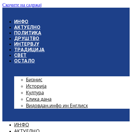
Скочите на садржај
ИНФО
АКТУЕЛНО
ПОЛИТИКА
ДРУШТВО
ИНТЕРВЈУ
ТРАДИЦИЈА
СВЕТ
ОСТАЛО
Бизнис
Историја
Култура
Слика дана
Видовдан.инфо ин Енглисх
ИНФО
АКТУЕЛНО