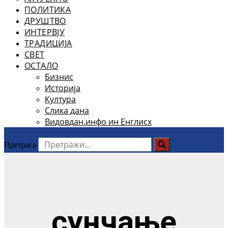
ПОЛИТИКА
ДРУШТВО
ИНТЕРВЈУ
ТРАДИЦИЈА
СВЕТ
ОСТАЛО
Бизнис
Историја
Култура
Слика дана
Видовдан.инфо ин Енглисх
Претрага
сунчање