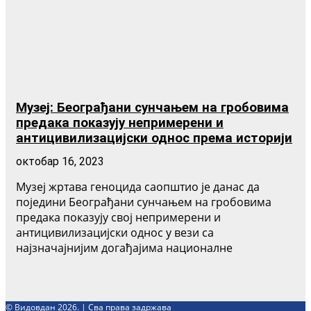
Музеј: Београђани сунчањем на гробовима
предака показују непримерени и
антицивилизацијски однос према историји
октобар 16, 2023
Музеј жртава геноцида саопштио је данас да
поједини Београђани сунчањем на гробовима
предака показују свој непримерени и
антицивилизацијски однос у вези са
најзначајнијим догађајима националне
© Видовдан 2026. | Сва права задржава