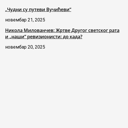
„Чудни су путеви Вучићеви“
новембар 21, 2025
Никола Милованчев: Жртве Другог светског рата
и „наши“ ревизионисти: до када?
новембар 20, 2025