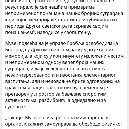
недолично, срамотно и недопустиво понашање
резултирало је све чешћим примерима
непримереног понашања наших бројних суграђана
који војне меморијале, стратишта и губилишта из
периода Другог светског рата скрнаве својим
понашањем”, наводи се у саопштењу.
Музеј подсећа да је управо Гробље ослободилаца
Београда у Другом светском рату један је војних
меморијала који су у континуитету изложени честом
и непримереном односу већег броја наших
суграђана, и да је услед мањка знања, вишка
незаинтересованости и изостанка елементарног
васпитања, али и недовољне бриге одговорних на
градском и националном нивоу, временом је
претворен у „простор за бављене спорстким
активностима, разбибригу, а однедавно и за
сунчање”.
„Такође, Музеј позива ресорна миистарства и
органе локалних самоуправа да обезбеде физичко-