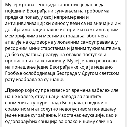
Музеј жртава геноцида саопштио је данас да
поједини Београђани сунчањем на гробовима
предака показују свој непримерени и
антицивилизацијски однос у вези са најзначајнијим
догађајима националне историје и важним војним
меморијалима и местима страдања, због чега
апелује на одговорне у локалним самоуправама, у
ресорним министарствима и јавним тужилаштвима,
да без одлагања реагују на овакве поступке и
прописно их санкционишу. Музеј је тако реаговао
на понашање једне Београђанке која је недавно
Гробље ослободилаца Београда у Другом светском
рату изабрала за сунчање.
„Призор који су пре извесног времена забележиле
наше колеге, стручњаци Завода за заштиту
споменика културе града Београда, сведочи о
срамотном и апсолутно недопустивом понашању
једне наше суграђанке. Изостанак едукације, као и
одговарајућих санкција за овако и њему слично