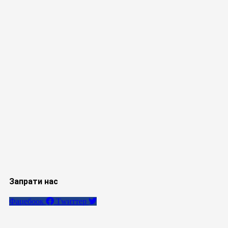
Запрати нас
Фацебоок
Тwиттер