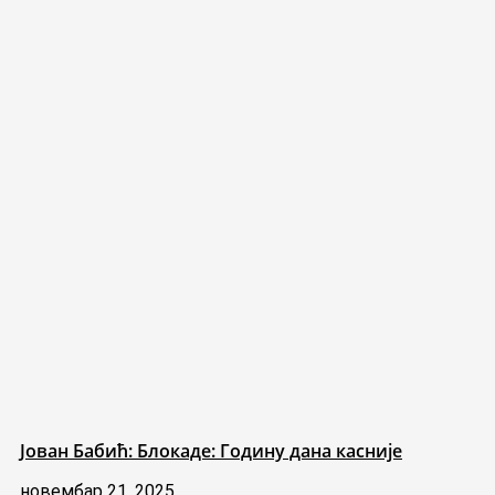
Јован Бабић: Блокаде: Годину дана касније
новембар 21, 2025