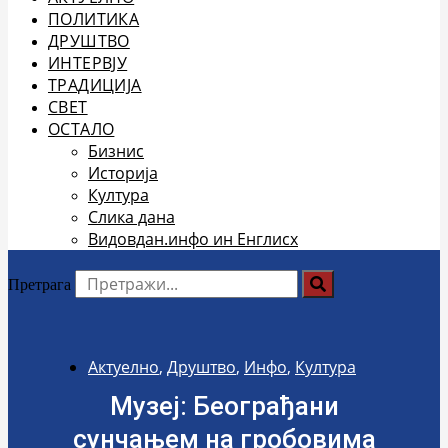
ПОЛИТИКА
ДРУШТВО
ИНТЕРВЈУ
ТРАДИЦИЈА
СВЕТ
ОСТАЛО
Бизнис
Историја
Култура
Слика дана
Видовдан.инфо ин Енглисх
Претрага
Актуелно
,
Друштво
,
Инфо
,
Култура
Музеј: Београђани
сунчањем на гробовима