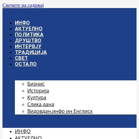
Скочите на садржај
ИНФО
АКТУЕЛНО
ПОЛИТИКА
ДРУШТВО
ИНТЕРВЈУ
ТРАДИЦИЈА
СВЕТ
ОСТАЛО
Бизнис
Историја
Култура
Слика дана
Видовдан.инфо ин Енглисх
ИНФО
АКТУЕЛНО