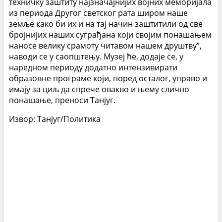
техничку заштиту најзначајнијих војних меморијала
из периода Другог светског рата широм наше
земље како би их и на тај начин заштитили од све
бројнијих наших суграђана који својим понашањем
наносе велику срамоту читавом нашем друштву”,
наводи се у саопштењу. Музеј ће, додаје се, у
наредном периоду додатно интензивирати
образовне програме који, поред осталог, управо и
имају за циљ да спрече овакво и њему слично
понашање, преноси Танјуг.
Извор: Танјуг/Политика