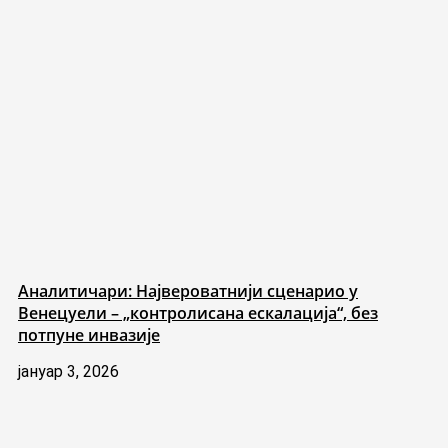
Аналитичари: Највероватнији сценарио у
Венецуели – „контролисана ескалација“, без
потпуне инвазије
јануар 3, 2026