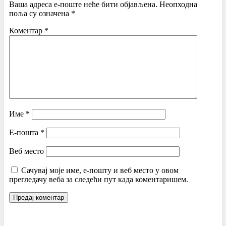
Ваша адреса е-поште неће бити објављена.
Неопходна
поља су означена
*
Коментар
*
Име
*
Е-пошта
*
Веб место
Сачувај моје име, е-пошту и веб место у овом
прегледачу веба за следећи пут када коментаришем.