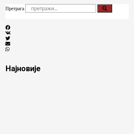
Претрага
Најновије