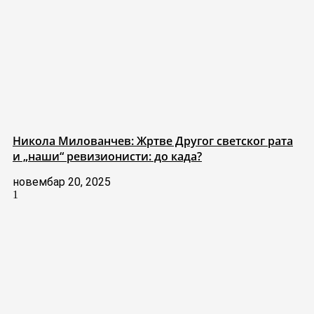
Никола Милованчев: Жртве Другог светског рата
и „наши“ ревизионисти: до када?
новембар 20, 2025